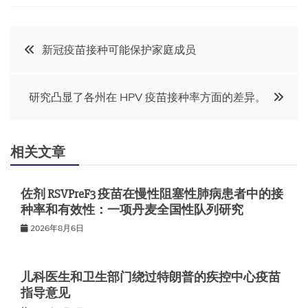
文
新冠疫苗接种可能保护家庭成员
章
研究凸显了各州在 HPV 疫苗接种率方面的差异。
导
航
相关文章
佐剂 RSVPreF3 疫苗在慢性阻塞性肺病患者中的接
种率和有效性：一项丹麦全国性队列研究
2026年8月6日
儿科医生和卫生部门绕过特朗普的疾控中心疫苗
指导意见