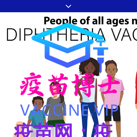
跳
至
内
容
疫苗网：疫