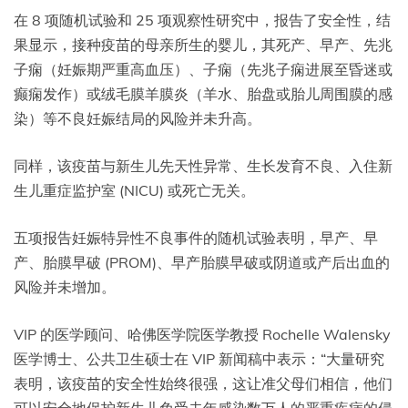
在 8 项随机试验和 25 项观察性研究中，报告了安全性，结
果显示，接种疫苗的母亲所生的婴儿，其死产、早产、先兆
子痫（妊娠期严重高血压）、子痫（先兆子痫进展至昏迷或
癫痫发作）或绒毛膜羊膜炎（羊水、胎盘或胎儿周围膜的感
染）等不良妊娠结局的风险并未升高。
同样，该疫苗与新生儿先天性异常、生长发育不良、入住新
生儿重症监护室 (NICU) 或死亡无关。
五项报告妊娠特异性不良事件的随机试验表明，早产、早
产、胎膜早破 (PROM)、早产胎膜早破或阴道或产后出血的
风险并未增加。
VIP 的医学顾问、哈佛医学院医学教授 Rochelle Walensky
医学博士、公共卫生硕士在 VIP 新闻稿中表示：“大量研究
表明，该疫苗的安全性始终很强，这让准父母们相信，他们