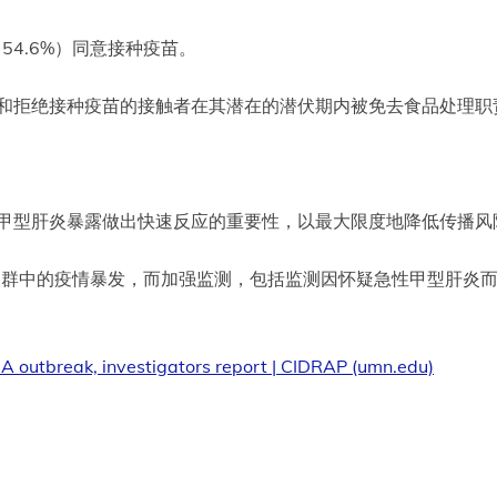
（54.6%）同意接种疫苗。
员和拒绝接种疫苗的接触者在其潜在的潜伏期内被免去食品处理职
对甲型肝炎暴露做出快速反应的重要性，以最大限度地降低传播风
J人群中的疫情暴发，而加强监测，包括监测因怀疑急性甲型肝炎
A outbreak, investigators report | CIDRAP (umn.edu)