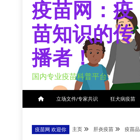
疫苗网：疫
苗知识的传
播者！
国内专业疫苗科普平台
立场文件/专家共识
狂犬病疫苗
主页
肝炎疫苗
疫苗品
疫苗网 欢迎你