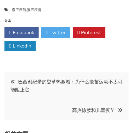
猴痘疫苗
,
猴痘疫情
分享
Facebook
Twitter
Pinterest
Linkedin
文
巴西创纪录的登革热激增：为什么疫苗运动不太可
能阻止它
章
导
高热惊厥和儿童疫苗
航