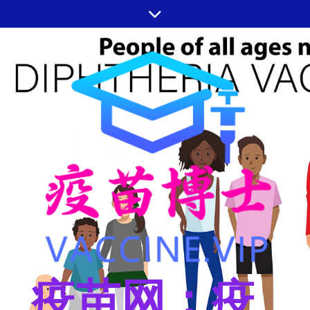
跳
至
内
容
疫苗网：疫