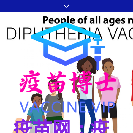
跳
至
内
容
疫苗网：疫