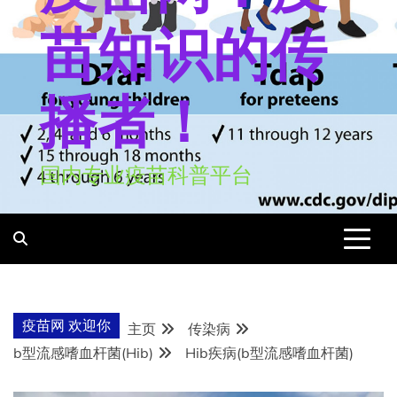
苗知识的传
播者！
国内专业疫苗科普平台
疫苗网 欢迎你
主页
传染病
b型流感嗜血杆菌(Hib)
Hib疾病(b型流感嗜血杆菌)