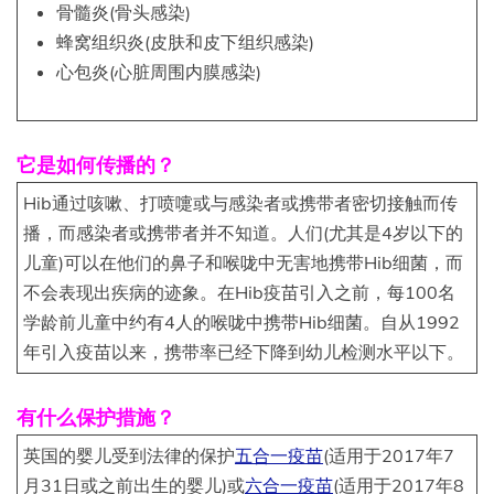
骨髓炎(骨头感染)
蜂窝组织炎(皮肤和皮下组织感染)
心包炎(心脏周围内膜感染)
它是如何传播的？
Hib通过咳嗽、打喷嚏或与感染者或携带者密切接触而传
播，而感染者或携带者并不知道。人们(尤其是4岁以下的
儿童)可以在他们的鼻子和喉咙中无害地携带Hib细菌，而
不会表现出疾病的迹象。在Hib疫苗引入之前，每100名
学龄前儿童中约有4人的喉咙中携带Hib细菌。自从1992
年引入疫苗以来，携带率已经下降到幼儿检测水平以下。
有什么保护措施？
英国的婴儿受到法律的保护
五合一疫苗
(适用于2017年7
月31日或之前出生的婴儿)或
六合一疫苗
(适用于2017年8