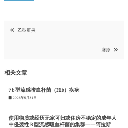
文
乙型肝炎
章
麻疹
导
航
相关文章
7 b 型流感嗜血杆菌（Hib）疾病
2026年5月31日
使用物质或经历无家可归或住房不稳定的成年人
中侵袭性 B 型流感嗜血杆菌的集群——阿拉斯