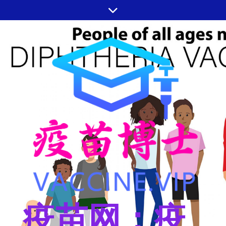
跳
至
内
容
疫苗网：疫