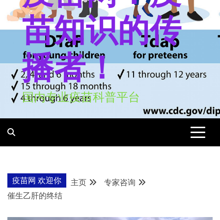
苗知识的传
播者！
国内专业疫苗科普平台
疫苗网 欢迎你
主页
专家咨询
催生乙肝的终结