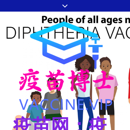
跳
至
内
容
疫苗网：疫