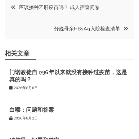
文
应该接种乙肝疫苗吗？ 成人筛查问卷
章
分娩母亲HBsAg入院检查清单
导
航
相关文章
门诺教徒自 1796 年以来就没有接种过疫苗，这是
真的吗？
2026年8月6日
白喉：问题和答案
2026年8月2日