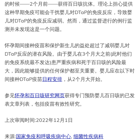
的时候——2个月前——获得百日咳抗体。理论上担心提供
这种早期免疫可能会干扰婴儿对DTaP的免疫反应，导致婴
儿对DTaP的免疫反应减弱。然而，通过监督进行的例行监
测并未发现这是一个问题。
怀孕期间接种疫苗和保护新生儿的益处超过了减弱婴儿对
DTaP反应的潜在风险。由于婴儿在3个月大之前(此时他们
的免疫系统最不发达)患严重疾病和死于百日咳的风险最
大，因此能够提供的任何保护都至关重要。婴儿应在以下时
间接种DTaP疫苗
日程安排
，从2个月大开始。
参见
怀孕和百日咳研究网页
获得专门预防婴儿百日咳的已发
表文章列表，包括疫苗有效性研究。
上次审阅时间:2022年12月1日
来源:
国家免疫和呼吸疾病中心
,
细菌性疾病科