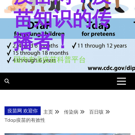
苗知识的传
播者！
国内专业疫苗科普平台
疫苗网 欢迎你
主页
传染病
百日咳
Tdap疫苗的有效性