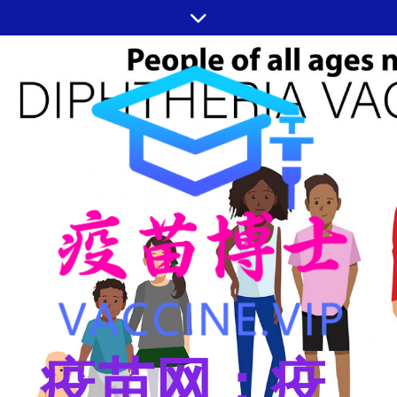
跳
至
内
容
疫苗网：疫