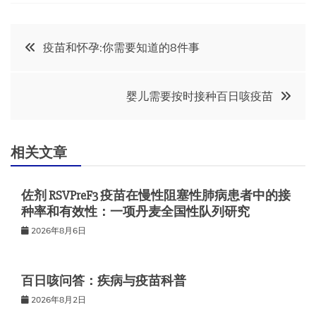
文
疫苗和怀孕:你需要知道的8件事
章
婴儿需要按时接种百日咳疫苗
导
航
相关文章
佐剂 RSVPreF3 疫苗在慢性阻塞性肺病患者中的接
种率和有效性：一项丹麦全国性队列研究
2026年8月6日
百日咳问答：疾病与疫苗科普
2026年8月2日