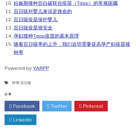
妊娠期接种百白破联合疫苗（Tdap）的常规医嘱
百日咳对婴儿来说是致命的
百日咳疫苗保护婴儿
百日咳疫苗很安全
孕妇接种Tdap疫苗的基本原理
随着百日咳率的上升，我们迫切需要提高孕产妇疫苗接
种率
Powered by
YARPP
.
怀孕
,
百日咳
分享
Facebook
Twitter
Pinterest
Linkedin