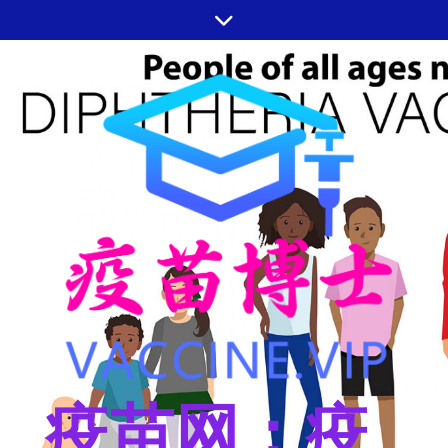
跳
至
内
容
疫苗网：疫