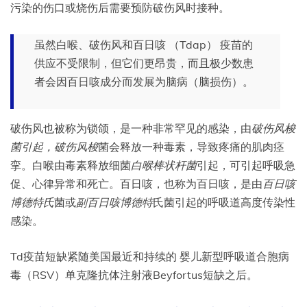
污染的伤口或烧伤后需要预防破伤风时接种。
虽然白喉、破伤风和百日咳 （Tdap） 疫苗的
供应
不受限制，但它们更昂贵，而且极少数患
者会
因百日咳成分而发展为脑病（脑损伤
）。
破伤风也被称为锁颌，是一种非常罕见的感染，由
破伤风梭
菌引起，破伤风梭
菌会释放一种毒素，导致疼痛的肌肉痉
挛。白喉由毒素释放细菌
白喉棒状杆菌
引起，可引起呼吸急
促、心律异常和死亡。百日咳，也称为百日咳，是由
百日咳
博德特氏
菌或
副百日咳博德特
氏菌引起的呼吸道高度传染性
感染。
Td疫苗短缺紧随美国最近和持续的
婴儿新型呼吸道合胞病
毒（RSV）单克隆抗体注射液Beyfortus短缺之后。