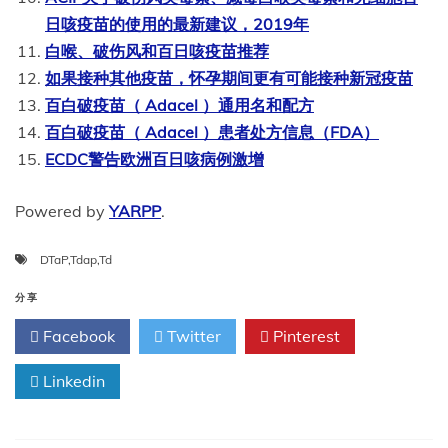
日咳疫苗的使用的最新建议，2019年
白喉、破伤风和百日咳疫苗推荐
如果接种其他疫苗，怀孕期间更有可能接种新冠疫苗
百白破疫苗（ Adacel ）通用名和配方
百白破疫苗（ Adacel ）患者处方信息（FDA）
ECDC警告欧洲百日咳病例激增
Powered by
YARPP
.
DTaP
,
Tdap
,
Td
分享
Facebook
Twitter
Pinterest
Linkedin