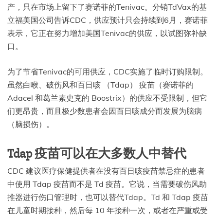
产，只在市场上留下了赛诺菲的Tenivac。分销TdVax的基
立福美国公司告诉CDC，供应预计只会持续到6月，赛诺菲
表示，它正在努力增加美国Tenivac的供应，以试图弥补缺
口。
为了节省Tenivac的可用供应，CDC实施了临时订购限制。
虽然白喉、破伤风和百日咳 （Tdap） 疫苗（
赛诺菲的
Adacel 和葛兰素史克的 Boostrix）
的供应
不受限制，但它
们更昂贵，而且极少数患者会
因百日咳成分而发展为脑病
（脑损伤
）。
Tdap 疫苗可以在大多数人中替代
CDC 建议医疗保健提供者在没有百日咳疫苗禁忌症的患者
中使用 Tdap 疫苗而不是 Td 疫苗。它说，当需要破伤风助
推器进行伤口管理时，也可以替代Tdap。Td 和 Tdap 疫苗
在儿童时期接种，然后每 10 年接种一次，或者在严重或受