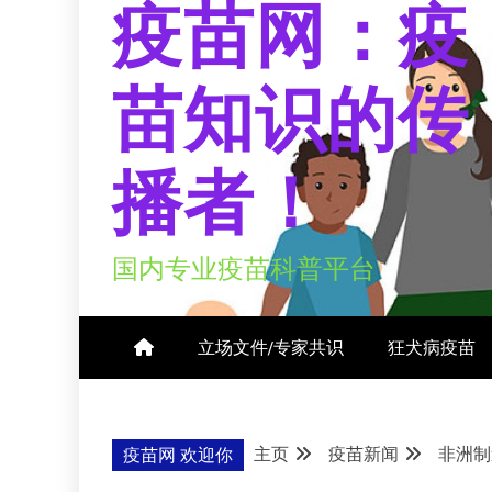
疫苗网：疫
苗知识的传
播者！
国内专业疫苗科普平台
立场文件/专家共识
狂犬病疫苗
主页
疫苗新闻
非洲制
疫苗网 欢迎你