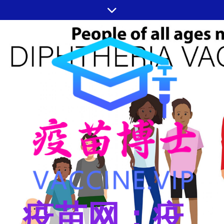
跳
至
内
容
疫苗网：疫