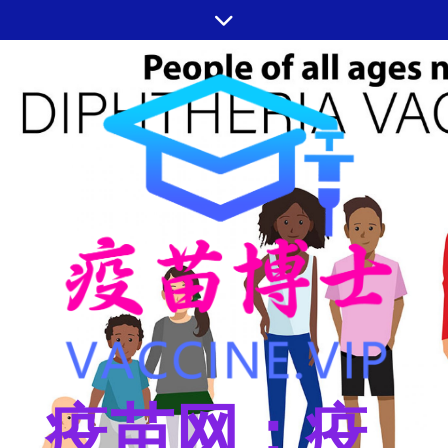
跳
至
内
容
疫苗网：疫