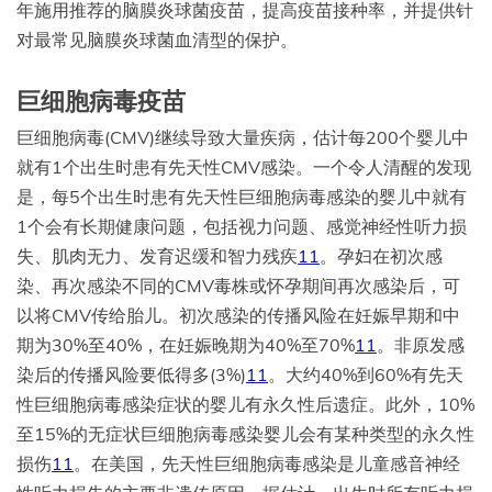
年施用推荐的脑膜炎球菌疫苗，提高疫苗接种率，并提供针
对最常见脑膜炎球菌血清型的保护。
巨细胞病毒疫苗
巨细胞病毒(CMV)继续导致大量疾病，估计每200个婴儿中
就有1个出生时患有先天性CMV感染。一个令人清醒的发现
是，每5个出生时患有先天性巨细胞病毒感染的婴儿中就有
1个会有长期健康问题，包括视力问题、感觉神经性听力损
失、肌肉无力、发育迟缓和智力残疾
11
。孕妇在初次感
染、再次感染不同的CMV毒株或怀孕期间再次感染后，可
以将CMV传给胎儿。初次感染的传播风险在妊娠早期和中
期为30%至40%，在妊娠晚期为40%至70%
11
。非原发感
染后的传播风险要低得多(3%)
11
。大约40%到60%有先天
性巨细胞病毒感染症状的婴儿有永久性后遗症。此外，10%
至15%的无症状巨细胞病毒感染婴儿会有某种类型的永久性
损伤
11
。在美国，先天性巨细胞病毒感染是儿童感音神经