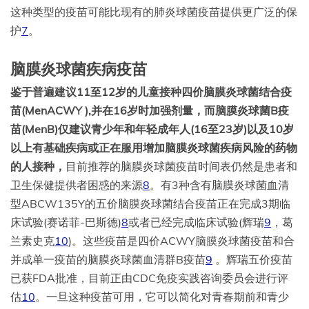
这种类型的疫苗可能比现有的肺炎球菌疫苗提供更广泛的保
护
7
。
脑膜炎球菌疾病疫苗
鉴于普遍建议11至12岁的儿童接种四价脑膜炎球菌结合疫
苗(MenACWY ),并在16岁时加强剂量，而脑膜炎球菌B疫
苗(MenB)仅建议青少年和年轻成年人(16至23岁)以及10岁
以上有基础疾病或正在服用增加脑膜炎球菌疾病风险的药物
的人接种，
目前推荐的脑膜炎球菌疫苗时间表仍然是患者和
卫生保健提供者困惑的来源
8
。有3种含有脑膜炎球菌血清
型ABCW135Y的五价脑膜炎球菌结合疫苗正在完成3期临
床试验(赛诺菲-巴斯德)
8
或者已经完成临床试验(辉瑞
9
，葛
兰素史克
10
)。这些疫苗是四价ACWY脑膜炎球菌疫苗和合
并成单一疫苗的脑膜炎球菌血清群B疫苗
9
。辉瑞五价疫苗
已获FDA批准，目前正由CDC免疫实践咨询委员会进行评
估
10
。一旦这种疫苗可用，它可以简化对青春期前和青少