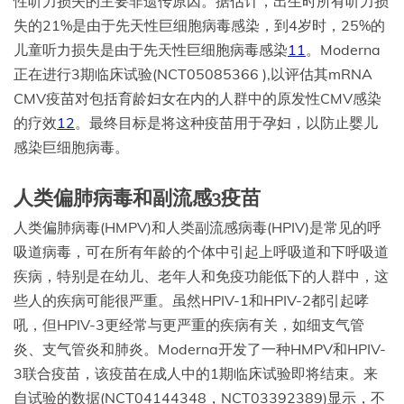
性听力损失的主要非遗传原因。据估计，出生时所有听力损
失的21%是由于先天性巨细胞病毒感染，到4岁时，25%的
儿童听力损失是由于先天性巨细胞病毒感染
11
。Moderna
正在进行3期临床试验(NCT05085366 ),以评估其mRNA
CMV疫苗对包括育龄妇女在内的人群中的原发性CMV感染
的疗效
12
。最终目标是将这种疫苗用于孕妇，以防止婴儿
感染巨细胞病毒。
人类偏肺病毒和副流感3疫苗
人类偏肺病毒(HMPV)和人类副流感病毒(HPIV)是常见的呼
吸道病毒，可在所有年龄的个体中引起上呼吸道和下呼吸道
疾病，特别是在幼儿、老年人和免疫功能低下的人群中，这
些人的疾病可能很严重。虽然HPIV-1和HPIV-2都引起哮
吼，但HPIV-3更经常与更严重的疾病有关，如细支气管
炎、支气管炎和肺炎。Moderna开发了一种HMPV和HPIV-
3联合疫苗，该疫苗在成人中的1期临床试验即将结束。来
自试验的数据(NCT04144348，NCT03392389)显示，不