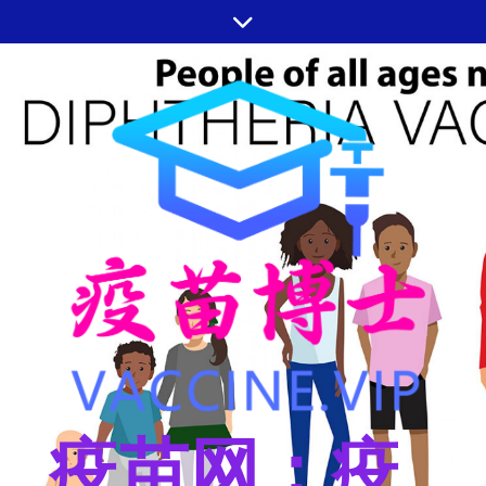
跳
至
内
容
疫苗网：疫