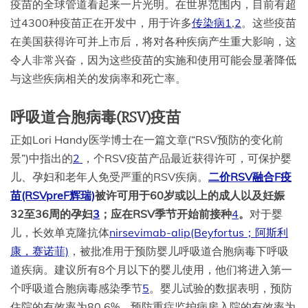
疫苗的全球管道看起来一片光明。在世界范围内，目前有超
过4300种疫苗正在开发中，用于许多
传染病
1
,
2
。这些疫苗
在美国获得许可并上市后，将对各种疾病产生重大影响，这
令人非常兴奋，因为这些疫苗的实施和使用可能会显著降低
与这些疾病相关的发病率和死亡率。
呼吸道合胞病毒(RSV)疫苗
正如Lori Handy医学博士在一篇文章(“RSV预防的变化前
景”)中指出的
2
，个RSV疫苗产品最近获得许可，可保护婴
儿、孕妇和老年人免受严重的RSV疾病。
二价RSV融合F疫
苗(RSVpreF辉瑞)
被许可用于60岁或以上的成人以及妊娠
32至36周的孕妇
3
；应在RSV季节开始前接种
4
。
对于婴
儿，长效单克隆抗体
nirsevimab-alip(Beyfortus；阿斯利
康，赛诺菲)
，被批准用于预防婴儿呼吸道合胞病毒下呼吸
道疾病。建议所有8个月以下的婴儿使用，他们将进入第一
个呼吸道合胞病毒感染季节
5
。婴儿试验的数据表明，预防
住院的有效率为80.6%，预防重症监护病房入院的有效率为