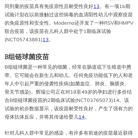
同剂量的疫苗具有免疫原性且耐受性良好
13
。有一项1b期
试验计划在以前接触过这些病毒的血清阳性幼儿中观察疫苗
的免疫原性和安全性。Moderna还开发了一种RSV和HMPV
联合疫苗，该疫苗在儿科人群中处于1期临床试验
(NCT05743881)
13
。
B组链球菌疫苗
B组链球菌是一种常见的细菌，经常在肠道或下生殖道中携
带。它可能会在新生儿和幼儿、任何免疫功能低下的人和老
年人中引起严重的侵袭性疾病(如菌血症、肺炎、脑膜炎、
骨关节感染)。辉瑞公司正在对18至49岁的孕妇进行多价结
合B组链球菌疫苗的2期临床试验(NCT03765073)14。该
试验的初步数据显示，该疫苗耐受性良好，产生了强有力的
母体抗体反应，并将其传递给婴儿
14
。
针对儿科人群中常见的感染，有许多有前途的疫苗最近获得