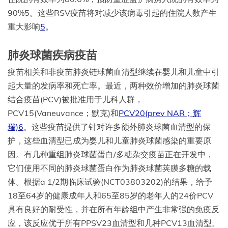
90%5。这些RSV疫苗将对减少该病毒引起的住院人数产生
重大影响
5
。
肺炎球菌疾病疫苗
疫苗相关和非疫苗肺炎链球菌血清型继续在婴儿和儿童中引
起大量的发病率和死亡率。最近，两种效价增加的肺炎球菌
结合疫苗(PCV)被批准用于儿科人群，
PCV15(Vaneuvance；默克)和
PCV20(prev NAR；辉
瑞)
6
。这些疫苗提供了针对许多额外肺炎球菌血清型的保
护，这些血清型已成为婴儿和儿童肺炎球菌感染的重要原
因。有几种重组肺炎球菌蛋白/多糖杂交疫苗正在开发中，
它们使用不同的肺炎球菌蛋白作为肺炎球菌荚膜多糖的载
体。根据a 1/2期临床试验(NCT03803202)的结果，给予
18至64岁的健康成年人和65至85岁的老年人的24价PCV
具有良好的耐受性，并在所有年龄组中产生非常强的免疫反
应，该反应优于所有PPSV23血清型和几种PCV13血清型。