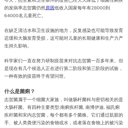
今天，抗生素和卫生条件的改善已经大大降低了细菌性痢疾
的发病率志贺菌仍然
原因
低收入国家每年有28000到
64000名儿童死亡。
在缺乏清洁水和卫生设施的地方，反复感染也可能导致发育
迟缓和大脑发育受损，这可能对儿童的长期健康和生产力产
生持久影响。
科学家们一直在努力研制疫苗来对抗志贺菌一百多年来。但
是现在有几个候选人正在进行第二阶段和第三阶段的试验，
一种有效的疫苗终于有望问世。
什么是菌痢？
志贺菌属于一个细菌大家族，叫做肠杆菌科与密切相关的是
大肠杆菌。有四种主要类型:南痢疾杆菌, 南博伊迪, 福氏痢
疾杆菌和宋内志贺菌，每个都有多个菌株。它们通过肮脏的
手、被人类粪便污染的食物或水，或者落在食物上的被污染