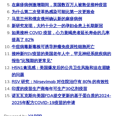
在麻疹病例激增期间，英国数百万人被敦促接种疫苗
为什么第二次登革热感染可能比第一次更致命
马里兰州和俄亥俄州确认新的麻疹病例
新研究发现，大约十分之一的孕妇会患上长期新冠
如果接种 COVID 疫苗，心力衰竭患者延长寿命的几率
提高了 82%
牛痘病毒新毒株可诱导肿瘤免疫原性细胞死亡
接种新RSV疫苗的美国老年人中，罕见神经系统疾病的
报告“比预期的更常见”
H5N1禽流感：美国爆发后的公共卫生风险和迫在眉睫
的问题
RSV 研究：Nirsevimab 对住院治疗有 80% 的有效性
印度的疫苗生产商每年可生产30亿剂疫苗
诺瓦瓦克斯向美国FDA提交更新的基于蛋白质的2024-
2025年配方COVID-19疫苗的申请