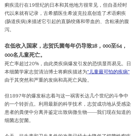
痢疾流行在19世纪的日本和其他地方很常见，但自圣经时
代以来就有记录，古希腊医生希波克拉底创造了术语痢疾
(肠道疾病)来描述它引起的直肠绞痛和带血的、含粘液的腹
泻。
在低收入国家，志贺氏菌每年仍导致28，000至64，
000名儿童死亡。
死亡率超过20%，由此类疾病爆发引发的恐惧显而易见。日
本细菌学家志贺清治博士将痢疾描述为
“儿童最可怕的疾病”
由于其突然和严重的发病和高死亡风险。
但1897年的爆发标志着与这一祸害长达几个世纪的斗争中
的一个转折点。利用最新的科学技术，志贺成功地从受感染
患者的粪便中分离并鉴定出致病微生物——我们现在知道的
细菌志贺菌。