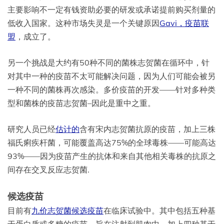
主要影响不一定有钱资助必要的研发或承诺提前购买剂量的
低收入国家。这种市场失灵是一个关键原因
Gavi，疫苗联
盟
，成立了。
另一个挑战是大约有50种不同的菌株志贺菌在循环中，针
对其中一种的疫苗不太可能解决问题，因为人们可能会被另
一种不同的菌株再次感染。多价疫苗的开发——针对多种类
型和菌株的疫苗志贺菌–因此是重中之重。
研究人员已经
估计的
含有宋内志贺菌抗原的疫苗，加上三株
福氏痢疾杆菌，可能覆盖高达75%的全球毒株——可能高达
93%——因为疫苗产生的抗体和来自其他相关毒株的抗原之
间存在交叉反应志贺菌.
候选疫苗
目前有
九价志贺菌候选疫苗
在临床试验中。其中包括五种基