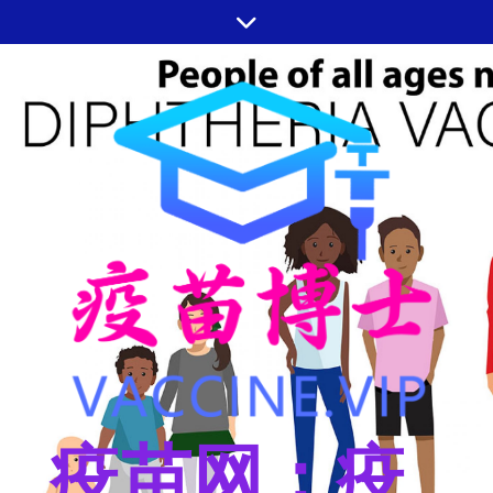
跳
至
内
容
疫苗网：疫