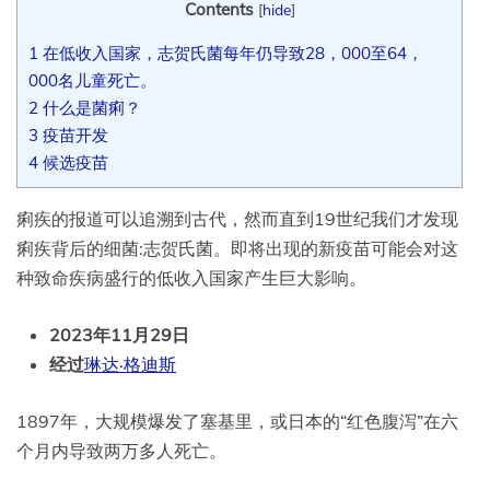
Contents
[
hide
]
1
在低收入国家，志贺氏菌每年仍导致28，000至64，
000名儿童死亡。
2
什么是菌痢？
3
疫苗开发
4
候选疫苗
痢疾的报道可以追溯到古代，然而直到19世纪我们才发现
痢疾背后的细菌:志贺氏菌。即将出现的新疫苗可能会对这
种致命疾病盛行的低收入国家产生巨大影响。
2023年11月29日
经过
琳达·格迪斯
1897年，大规模爆发了塞基里，或日本的“红色腹泻”在六
个月内导致两万多人死亡。