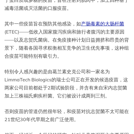
于蛋白质或多糖的疫苗，旨在注射到肌肉中，加上四种基于
减毒活菌或灭活菌的口服疫苗。
其中一些疫苗旨在预防其他感染，如
产肠毒素的大肠杆菌
(ETEC)——低收入国家腹泻疾病和旅行者腹泻的主要原因
——以及志贺氏菌病。在免疫接种计划日益拥挤和昂贵的背
景下，随着各国寻求权衡相互竞争的卫生优先事项，这种组
合疫苗可能特别有吸引力。
特别令人感兴趣的是由葛兰素史克公司和一家名为
LimmaTech Biologics的瑞士公司正在开发的候选疫苗，这
两家公司目前都处于2期试验阶段，并含有来自宋内志贺菌
加上三株福氏痢疾杆菌。它们被设计成两到三剂。
否则疫苗的管道仍然很年轻，和疫苗对抗志贺菌不太可能在
21世纪30年代早期之前广泛使用。