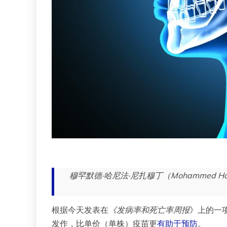
穆罕默德·哈尼法·尼扎穆丁（Mohammed Haneef
根据今天发表在
《发病率和死亡率周报
》上的一项
发作，比单价（单株）疫苗更
有助于预防
。