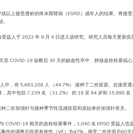
8岁或以上接受透析的终末期肾病（ESRD）成年人的结果。将接受二价
比较。
于 2022 年 9 月 4 日进入该研究。研究人员每天更新疫苗接
 天至 COVID-19 诊断后 30 天的缺血性卒中、静脉血栓栓塞或
 受益人中，有 5,683,208 人 （44.7%） 接种了二价疫苗。在接受透析的
中包括 7,239 名 （31.2%） 的 18 至 64 岁和 15,990 名
来说，接种二价加强针与接种季节性流感疫苗和原始单价加强针有关。
发生了与 COVID-19 相关的血栓栓塞事件，1,040 名 ERSD
栓塞事件的调整后疫苗有效性（VE）为47%，接受二价疫苗后60