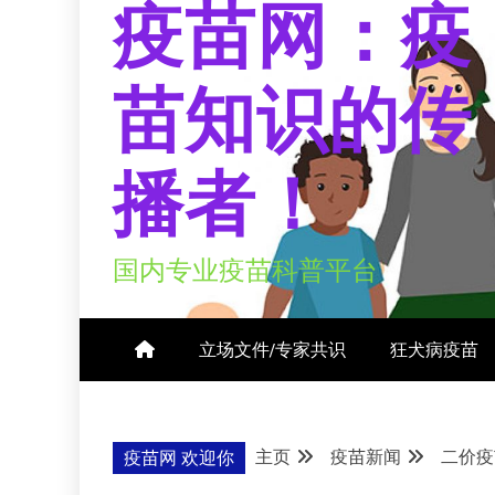
疫苗网：疫
苗知识的传
播者！
国内专业疫苗科普平台
立场文件/专家共识
狂犬病疫苗
主页
疫苗新闻
二价疫
疫苗网 欢迎你