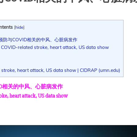
ntents
[
hide
]
防与COVID相关的中风、心脏病发作
 COVID-related stroke, heart attack, US data show
 stroke, heart attack, US data show | CIDRAP (umn.edu)
ID相关的中风、心脏病发作
oke, heart attack, US data show