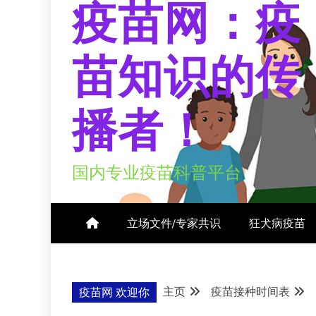
疫苗网：疫
苗知识的传
播者！
国内专业疫苗科普平台
立场文件/专家共识
狂犬病疫苗
主页
疫苗接种时间表
疫苗网 欢迎你