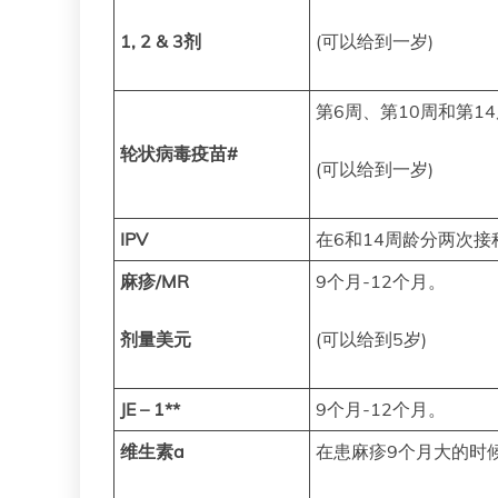
1, 2 & 3剂
(可以给到一岁)
第6周、第10周和第1
轮状病毒疫苗#
(可以给到一岁)
IPV
在6和14周龄分两次接
麻疹/MR
9个月-12个月。
剂量美元
(可以给到5岁)
JE – 1**
9个月-12个月。
维生素a
在患麻疹9个月大的时候