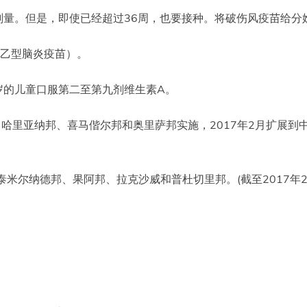
强剂量。但是，即使已经超过36周，也要接种。将破伤风疫苗给
本乙型脑炎疫苗）。
-5岁的儿童口服第二至第九剂维生素A。
邦、哈里亚纳邦、喜马偕尔邦和奥里萨邦实施，2017年2月扩展
米尔纳德邦、果阿邦、拉克沙威和普杜切里邦。(截至2017年2