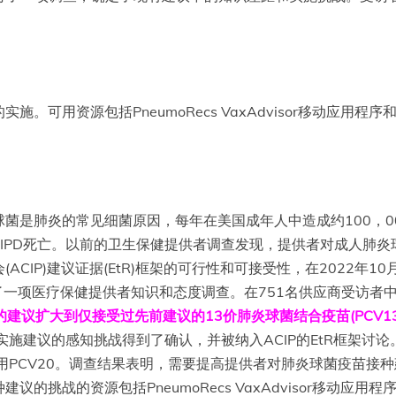
。可用资源包括PneumoRecs VaxAdvisor移动应用
菌是肺炎的常见细菌原因，每年在美国成年人中造成约100，0
000例IPD死亡。以前的卫生保健提供者调查发现，提供者对成人
CIP)建议证据(EtR)框架的可行性和可接受性，在2022年1
进行了一项医疗保健提供者知识和态度调查。在751名供应商受访者
)的建议扩大到仅接受过先前建议的13价肺炎球菌结合疫苗(PCV1
实施建议的感知挑战得到了确认，并被纳入ACIP的EtR框架
使用PCV20。调查结果表明，需要提高提供者对肺炎球菌疫苗接
的挑战的资源包括PneumoRecs VaxAdvisor移动应