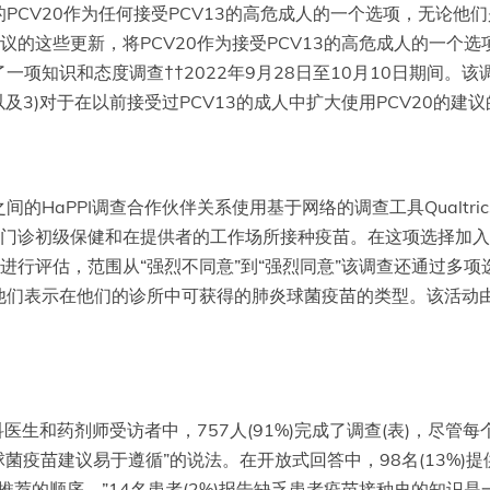
PCV20作为任何接受PCV13的高危成人的一个选项，无论他
的这些更新，将PCV20作为接受PCV13的高危成人的一个选项
项知识和态度调查††2022年9月28日至10月10日期间。
及3)对于在以前接受过PCV13的成人中扩大使用PCV20的建
aPPI调查合作伙伴关系使用基于网络的调查工具Qualtrics
在门诊初级保健和在提供者的工作场所接种疫苗。在这项选择加
进行评估，范围从“强烈不同意”到“强烈同意”该调查还通过多
们表示在他们的诊所中可获得的肺炎球菌疫苗的类型。该活动由
医生和药剂师受访者中，757人(91%)完成了调查(表)，尽管
球菌疫苗建议易于遵循”的说法。在开放式回答中，98名(13%)提
踪推荐的顺序。”14名患者(2%)报告缺乏患者疫苗接种史的知识是