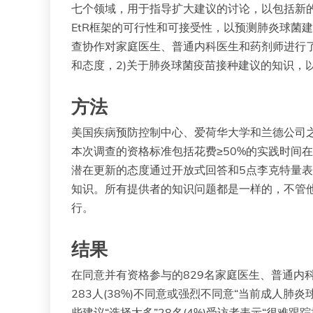
七个领域，用于指导扩大建议的讨论，以包括新的
EtR框架的可行性和可接受性，以预测肺炎球菌建议
查协作对家庭医生、普通内科医生和药剂师进行了一
和态度，2)关于肺炎球菌疫苗接种建议的知识，以
方法
美国疾病预防控制中心、爱荷华大学和兰德公司之间的H
本次调查的资格标准包括花费≥50%的实践时间
潜在更新的态度通过开放式回答和5点李克特量表
知识。所有提供者的知识问题都是一样的，不管他
行。
结果
在同意并有资格参与的829名家庭医生、普通内科
283人(38%)不同意或强烈不同意“当前成人肺炎
些建议“选择太多”28名(4%)受访者表示“很难跟