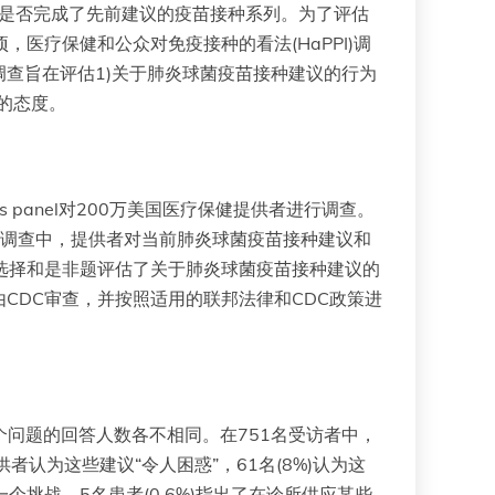
们是否完成了先前建议的疫苗接种系列。为了评估
，医疗保健和公众对免疫接种的看法(HaPPI)调
该调查旨在评估1)关于肺炎球菌疫苗接种建议的行为
议的态度。
 panel对200万美国医疗保健提供者进行调查。
入调查中，提供者对当前肺炎球菌疫苗接种建议和
项选择和是非题评估了关于肺炎球菌疫苗接种建议的
CDC审查，并按照适用的联邦法律和CDC政策进
每个问题的回答人数各不相同。在751名受访者中，
供者认为这些建议“令人困惑”，61名(8%)认为这
一个挑战，5名患者(0.6%)指出了在诊所供应某些