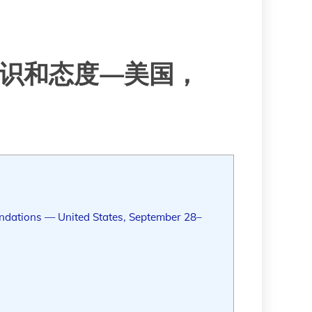
识和态度—美国，
dations — United States, September 28–