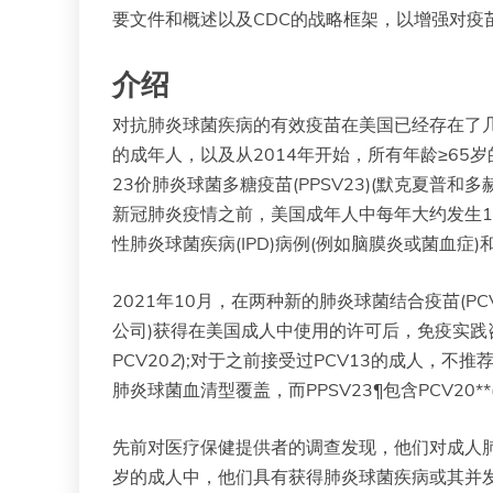
要文件和概述以及CDC的战略框架，以增强对疫
介绍
对抗肺炎球菌疾病的有效疫苗在美国已经存在了几
的成年人，以及从2014年开始，所有年龄≥65岁
23价肺炎球菌多糖疫苗(PPSV23)(默克夏
新冠肺炎疫情之前，美国成年人中每年大约发生10
性肺炎球菌疾病(IPD)病例(例如脑膜炎或菌血症)和
2021年10月，在两种新的肺炎球菌结合疫苗(PCV)即15
公司)获得在美国成人中使用的许可后，免疫实践咨询委员
PCV20
2
);对于之前接受过PCV13的成人，不推荐
肺炎球菌血清型覆盖，而PPSV23¶包含PCV20**
先前对医疗保健提供者的调查发现，他们对成人
岁的成人中，他们具有获得肺炎球菌疾病或其并发症的