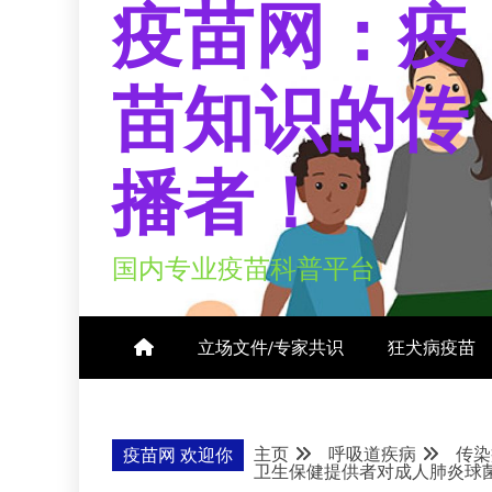
疫苗网：疫
苗知识的传
播者！
国内专业疫苗科普平台
立场文件/专家共识
狂犬病疫苗
主页
呼吸道疾病
传染
疫苗网 欢迎你
卫生保健提供者对成人肺炎球菌