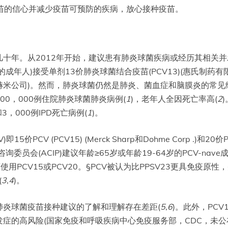
苗的信心并减少疫苗可预防的疾病，放心接种疫苗。
十年。从2012年开始，建议患有肺炎球菌疾病或经历其相关并
的成年人)接受单剂13价肺炎球菌结合疫苗(PCV13)(惠氏制
普和多赫米公司)。然而，肺炎球菌仍然是肺炎、菌血症和脑膜炎的
0，000例住院肺炎球菌肺炎病例(
1
)，老年人全因死亡率高(
2
3，000例IPD死亡病例(
1
)。
价PCV (PCV15) (Merck Sharp和Dohme Corp .)和
会(ACIP)建议年龄≥65岁或年龄19-64岁的PCV-nave成
使用PCV15或PCV20。§PCV被认为比PPSV23更具免疫原
(
3
,
4
)。
肺炎球菌疫苗接种建议的了解和理解存在差距(
5
,
6
)。此外，PCV
高风险(国家免疫和呼吸疾病中心免疫服务部，CDC，未公布的数据