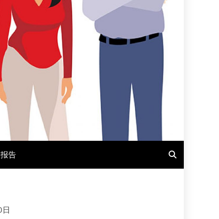
报报告
0日