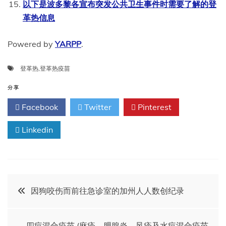
以下是波多黎各宣布突发公共卫生事件时需要了解的登
革热信息
Powered by
YARPP
.
登革热
,
登革热疫苗
分享
Facebook
Twitter
Pinterest
Linkedin
文
因狗咬伤而前往急诊室的加州人人数创纪录
章
四痘混合疫苗 (麻疹、腮腺炎、风疹及水痘混合疫苗