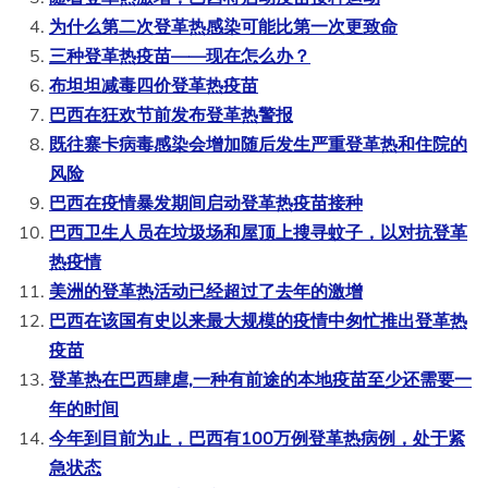
为什么第二次登革热感染可能比第一次更致命
三种登革热疫苗——现在怎么办？
布坦坦减毒四价登革热疫苗
巴西在狂欢节前发布登革热警报
既往寨卡病毒感染会增加随后发生严重登革热和住院的
风险
巴西在疫情暴发期间启动登革热疫苗接种
巴西卫生人员在垃圾场和屋顶上搜寻蚊子，以对抗登革
热疫情
美洲的登革热活动已经超过了去年的激增
巴西在该国有史以来最大规模的疫情中匆忙推出登革热
疫苗
登革热在巴西肆虐,一种有前途的本地疫苗至少还需要一
年的时间
今年到目前为止，巴西有100万例登革热病例，处于紧
急状态