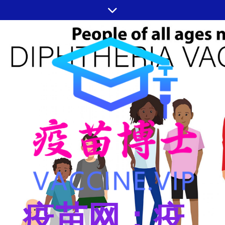
跳
至
内
容
疫苗网：疫