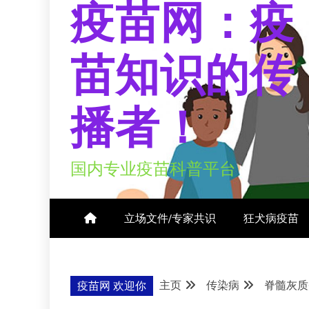
疫苗网：疫
苗知识的传
播者！
国内专业疫苗科普平台
立场文件/专家共识
狂犬病疫苗
主页
传染病
脊髓灰质
疫苗网 欢迎你