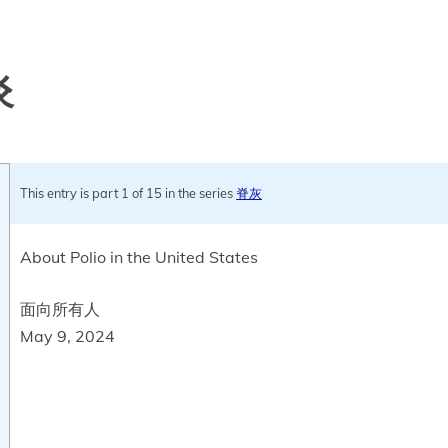
炎
This entry is part 1 of 15 in the series
脊灰
About Polio in the United States
面向所有人
May 9, 2024