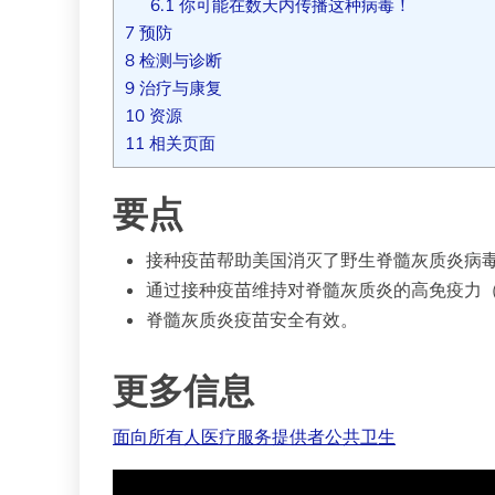
6.1
你可能在数天内传播这种病毒！
7
预防
8
检测与诊断
9
治疗与康复
10
资源
11
相关页面
要点
接种疫苗帮助美国消灭了野生脊髓灰质炎病
通过接种疫苗维持对脊髓灰质炎的高免疫力
脊髓灰质炎疫苗安全有效。
更多信息
面向所有人
医疗服务提供者
公共卫生