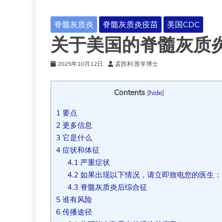
脊髓灰质炎
脊髓灰质炎疫苗
美国CDC
关于美国的脊髓灰质
2025年10月12日
孟胜利 医学博士
Contents
[
hide
]
1
要点
2
更多信息
3
它是什么
4
症状和体征
4.1
严重症状
4.2
如果出现以下情况，请立即致电您的医生：
4.3
脊髓灰质炎后综合征
5
谁有风险
6
传播途径