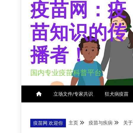
疫苗网：疫
苗知识的传
播者！
国内专业疫苗科普平台
立场文件/专家共识
狂犬病疫苗
主页
疫苗与疾病
关于
疫苗网 欢迎你