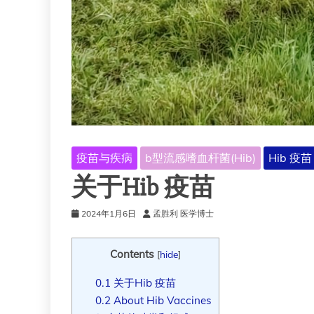
疫苗与疾病
b型流感嗜血杆菌(Hib)
Hib 疫苗
关于Hib 疫苗
2024年1月6日
孟胜利 医学博士
Contents
[
hide
]
0.1
关于Hib 疫苗
0.2
About Hib Vaccines