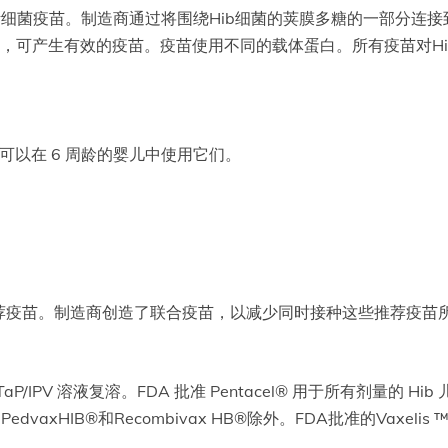
灭活细菌疫苗。制造商通过将围绕Hib细菌的荚膜多糖的一部分连
合，可产生有效的疫苗。疫苗使用不同的载体蛋白。所有疫苗对H
。您可以在 6 周龄的婴儿中使用它们。
疫苗。制造商创造了联合疫苗，以减少同时接种这些推荐疫苗所
 DTaP/IPV 溶液复溶。FDA 批准 Pentacel® 用于所有剂量的
的PedvaxHIB®和Recombivax HB®除外。FDA批准的Vaxeli