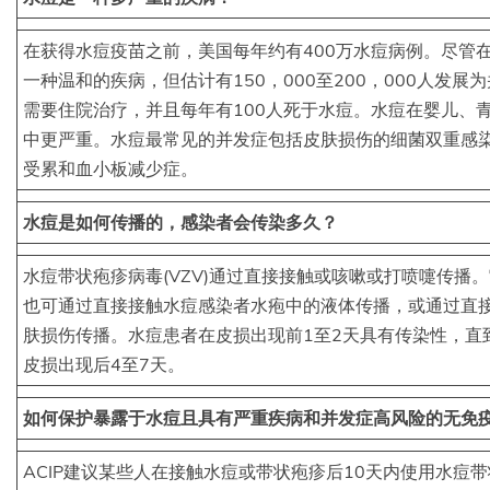
在获得水痘疫苗之前，美国每年约有400万水痘病例。尽管
一种温和的疾病，但估计有150，000至200，000人发展为
需要住院治疗，并且每年有100人死于水痘。水痘在婴儿、
中更严重。水痘最常见的并发症包括皮肤损伤的细菌双重感
受累和血小板减少症。
水痘是如何传播的，感染者会传染多久？
水痘带状疱疹病毒(VZV)通过直接接触或咳嗽或打喷嚏传播
也可通过直接接触水痘感染者水疱中的液体传播，或通过直
肤损伤传播。水痘患者在皮损出现前1至2天具有传染性，直
皮损出现后4至7天。
如何保护暴露于水痘且具有严重疾病和并发症高风险的无免
ACIP建议某些人在接触水痘或带状疱疹后10天内使用水痘