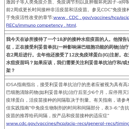
激因子等人类免疫介质、免疫调节剂以及肿瘤坏死因子-α抑制
前2周或更长时间接种非活疫苗和活疫苗。参见CDC“免疫接
于免疫活性改变的章节:
www . CDC . gov/vaccines/hcp/aci
RECs/immuno competency . html
.
我今天在诊所接待了一个18岁的接种水痘疫苗的人。他报告
征，正在接受利妥昔单抗(一种影响淋巴细胞功能的药物)治
在2周后进行。去年他还接受了12次免疫球蛋白(IG)注射。
水痘疫苗吗？如果应该，我们需要关注利妥昔单抗治疗和/或
架？
IDSA指南指出，接受利妥昔单抗治疗的患者应被视为具有
巴细胞清除药物(如利妥昔单抗)治疗后至少6个月，应停用
疫球蛋白，活疫苗接种的间隔取决于剂量。有关指南，请参考
佳实践指南”中免疫生物制剂的时间和间隔部分，表3–6:“含
疫苗的推荐给药间隔，按产品和疫苗接种的适应症”
www.cdc.gov/vaccines/hcp/acip-recs/general-recs/timin