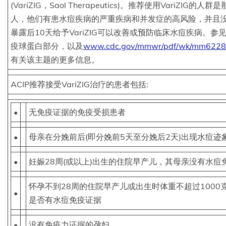
(VariZIG，Saol Therapeutics)。推荐使用VariZI
人，他们有患水痘疾病的严重疾病和并发症的高风险，并且
暴露后10天给予VariZIG可以改善或预防临床水痘疾病。
疫球蛋白部分，以及
www.cdc.gov/mmwr/pdf/wk/mm6228
有关该主题的更多信息。
ACIP推荐接受VariZIG治疗的患者包括:
•
无免疫证据的免疫受损患者
•
母亲在分娩前后(即分娩前5天至分娩后2天)出现水痘迹
•
妊娠28周(或以上)出生的住院早产儿，其母亲没有水痘
怀孕不到28周的住院早产儿或出生时体重不超过1000
•
是否有水痘免疫证据
•
没有免疫力证据的孕妇