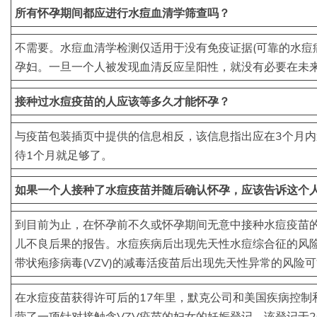
所有怀孕期间都应进行水痘血清学筛查吗？
不需要。水痘血清学检测仅适用于没有免疫证据(可靠的水痘
孕妇。一旦一个人被发现血清反应呈阳性，就没有必要在未
接种过水痘疫苗的人应该等多久才能怀孕？
与疫苗包装插页中提供的信息相反，该信息指出应在3个月内避
待1个月就足够了。
如果一个人接种了水痘疫苗并随后确认怀孕，应该告诉这个
到目前为止，在怀孕前不久或怀孕期间无意中接种水痘疫苗
儿不良后果的报告。水痘疾病后出现先天性水痘综合征的风
带状疱疹病毒(VZV)的减毒活疫苗后出现先天性异常的风险
在水痘疫苗获得许可后的17年里，默克公司和美国疾病控制和
营了一项针对接触含VZV疫苗的妇女的妊娠登记。该登记于2