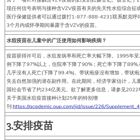
现任何信号表明与接种含VZV疫苗有关的先天性水痘综合征
医疗保健提供者可以通过拨打1-877-888-4231联系默
3个月内或怀孕期间暴露于含VZV的疫苗。
水痘疫苗在儿童中的广泛使用如何影响疾病？
疫苗获得许可后，水痘发病率和死亡率大幅下降。1995年至
例下降了97%以上，住院率下降了90%；死亡率下降了89%
几乎没有人死亡(下降了99.4%)。带状疱疹没有增加，带状
失去自然加强的潜在副作用。在此期间，经济学家估计，儿
国社会节省了约234亿美元。欲了解更多信息，请参见2022
关于美国水痘疫苗接种计划25年的特别增
刊:
https://academic.oup.com/jid/issue/226/Supplement_4
3.安排疫苗