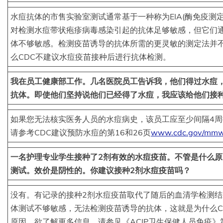
水痘抗体的市售实验室测试通常基于一种称为EIA(酶免疫测
对检测水痘带状疱疹病毒感染引起的抗体足够敏感，但它们
体不够敏感。检测疫苗诱导的抗体所需的更灵敏的测定法并
么CDC不建议水痘疫苗接种后进行抗体检测。
我在员工健康部工作。几名医院员工告诉我，他们得过水痘
抗体。即使他们坚持说他们已经得了水痘，我应该给他们接
如果您无法核实医务人员的水痘病史，该员工应至少间隔4周
请参考CDC建议预防水痘的第16和26页
www.cdc.gov/mmwr/
一名护理专业学生接种了2剂有效的水痘疫苗。不管是什么
测试。效价是阴性的。你建议接种2剂水痘疫苗吗？
没有。有记录的接种2剂水痘疫苗取代了随后的血清学检测
体测试不够敏感，无法检测疫苗诱导的抗体，这就是为什么C
原因。欲了解更多信息，请参见《ACIP卫生保健人员免疫》