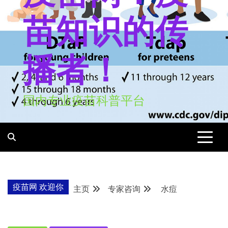
苗知识的传
播者！
国内专业疫苗科普平台
疫苗网 欢迎你
主页
专家咨询
水痘