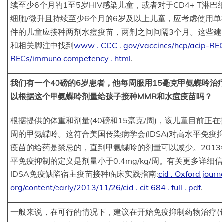
续至少6个月的1至5岁HIV感染儿童，或者对于CD4+ T淋巴
细胞/微升且持续至少6个月的6岁及以上儿童，应考虑使用
件的儿童应接种两剂水痘疫苗，两剂之间间隔3个月。这些建
和相关脚注中找到
www . CDC . gov/vaccines/hcp/acip-RE
RECs/immuno competency . html
.
我们有一个40磅的6岁患者，他每周服用15毫克甲氨蝶呤治
以根据这个甲氨蝶呤剂量给孩子接种MMR和水痘疫苗吗？
根据提供的体重和剂量(40磅和15毫克/周)，该儿童目前正在接
周的甲氨蝶呤。这符合美国传染病学会(IDSA)对高水平免疫
疫苗的给药是禁忌的，直到甲氨蝶呤的剂量可以减少。2013
平免疫抑制的定义是剂量小于0.4mg/kg/周。有关更多详细信
IDSA免疫缺陷宿主疫苗接种临床实践指南:
cid . Oxford journa
org/content/early/2013/11/26/cid . cit 684 . full . pdf
.
一般来说，在可行的情况下，建议在开始免疫抑制药物治疗(