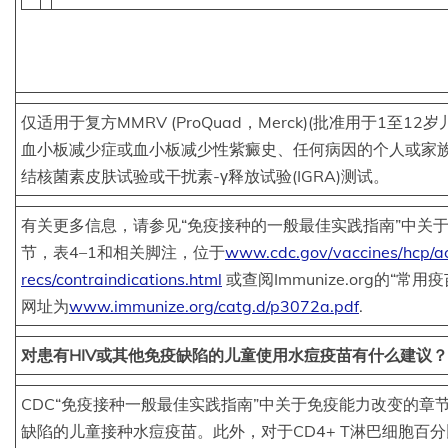
仅适用于复方MMRV (ProQuad，Merck)(批准用于1至1
血小板减少症或血小板减少性紫癜史、任何病因的个人或家
结核菌素皮肤试验或干扰素-γ释放试验(IGRA)测试。
有关更多信息，请参见“免疫接种的一般最佳实践指南”中关
节，表4–1和相关脚注，位于
www.cdc.gov/vaccines/hcp/ac
recs/contraindications.html
或查阅Immunize.org的“常
网址为
www.immunize.org/catg.d/p3072a.pdf
.
对患有HIV或其他免疫缺陷的儿童使用水痘疫苗有什么建议？
CDC“免疫接种一般最佳实践指南”中关于免疫能力改变的章节
缺陷的儿童接种水痘疫苗。此外，对于CD4+ T淋巴细胞百分