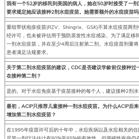
我有一个52岁的移民到美国的病人，她在50岁时接受了一
要求规定她应该接种2剂水痘疫苗。她需要额外的水痘疫苗吗
重组带状疱疹疫苗(RZV、Shingrix、GSK)不算水痘疫苗两剂中
经许可，也未被评估用于预防原发性水痘感染。为了满足移
一剂水痘疫苗，并在至少4周后注射第二剂。水痘疫苗剂量
患者满足法规要求。
关于第二剂水痘疫苗的建议，CDC是否建议学龄前仅接种过
在接种第二剂？
是的。对于水痘免疫基于疫苗接种的每个人，建议接种2剂水
最初，ACIP只推荐儿童接种一剂水痘疫苗。为什么ACIP后
增加第二剂水痘疫苗？
在1995年疫苗许可后的十年中，水痘疾病以及水痘相关的
尽管一剂疗法估计有80%至85%的有效性，但突破性疾病仍