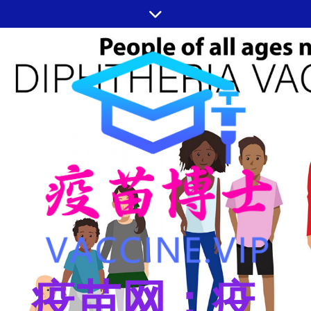
跳
至
内
容
疫苗网：疫