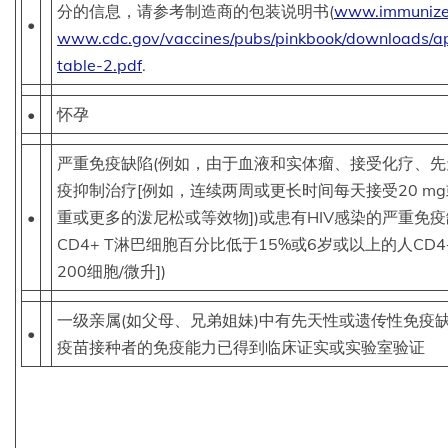
分的信息，请参考制造商的包装说明书(
www.immunize.
•
www.cdc.gov/vaccines/pubs/pinkbook/downloads/ap
table-2.pdf
.
•
怀孕
严重免疫缺陷(例如，由于血液和实体瘤、接受化疗、
疫抑制治疗[例如，连续两周或更长时间每天接受20 mg或
•
重或更多的泼尼松或等效物])或患有HIV感染的严重免疫
CD4+ T淋巴细胞百分比低于15%或6岁或以上的人CD
200细胞/微升])
一级亲属(如父母、兄弟姐妹)中有先天性或遗传性免疫
•
疫苗接种者的免疫能力已得到临床证实或实验室验证