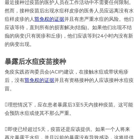
最近接种过疫苗的医护人员在工作活动中不需要任何限制。
然而，接种疫苗后出现水痘样皮疹的医务人员应远离没有水
痘样皮疹的人
豁免权的证据
并且有患严重水痘的风险。他们
应该等待，直到所有的损害解决(结痂)。如果他们出现不结
痂的病变(只有斑疹和丘疹)，他们应该等到24小时内没有新
的病变出现。
暴露后水痘疫苗接种
免疫实践咨询委员会(ACIP)建议，在接触水痘或带状疱疹
后，没有
豁免权的证据
并且有资格接种的人应该接种水痘疫
苗。
理想情况下，应在患者暴露后3至5天内接种疫苗。这可能
会预防水痘或使其不那么严重。
即使已经超过5天，疫苗还是应该提供。如果一个人将来
再次暴露于水痘，并且以前的暴露没有导致感染，这将提供