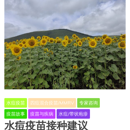
水痘疫苗
四痘混合疫苗/MMRV
专家咨询
疫苗故事
疫苗与疾病
水痘/带状疱疹
水痘疫苗接种建议