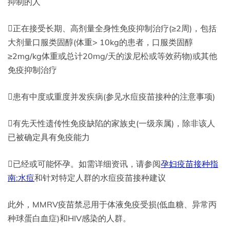
抑制的人
正在接受长期、高剂量全身性免疫抑制治疗(≥2周)，包括
大剂量口服类固醇(体重> 10kg的患者，口服类固醇
≥2mg/kg体重或总计20mg/天的泼尼松或等效药物)或其他
免疫抑制治疗
患有中度或重度并发疾病(参见水痘疫苗接种的注意事项)
有先天性遗传性免疫缺陷的家族史(一级亲属)，除非该人
已被确定具有免疫能力
已经或可能怀孕。如需详细资讯，请参阅
孕妇疫苗接种指
南:水痘
和针对特定人群的水痘疫苗接种建议
此外，MMRV疫苗禁忌用于体液免疫受损(低血糖、异常丙
种球蛋白血症)和HIV感染的人群。