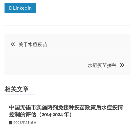
Linkedin
文
关于水痘疫苗
章
水痘疫苗接种
导
航
相关文章
中国无锡市实施两剂免接种疫苗政策后水痘疫情
控制的评估（2014-2024 年）
2026年8月6日