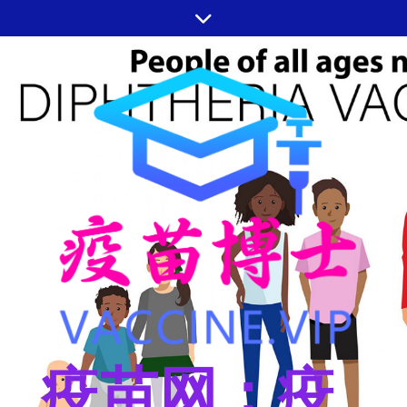
跳
至
内
容
疫苗网：疫