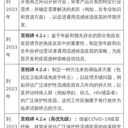
到
开发商之间召开研讨会，审查产品开发的特定行业
2023
需求，并确定需要解决的差距（例如，在专业知识
年
和资源方面），以促进通用流感候选疫苗的早期开
发。
里程碑 4.2.c：
鉴于年龄和预先存在的部分免疫在
到
疫苗诱导的免疫反应中的重要性，制定按年龄和出
2023
生年份评估受试者通用流感候选疫苗的策略，为疫
年
苗开发和疫苗接种策略提供信息。
里程碑 4.2.d：
制定一种方法来协调临床方案（包
括定义临床或免疫学终点），以处理关键问题，例
到
如评估广泛保护性流感疫苗在几年内的持久性，以
2023
及评估特殊人群（例如孕妇、幼儿、HIV感染者）
年
的广泛保护性疫苗。这些工作应侧重于将疗效作为
临床试验终点的方法。
到
里程碑 4.2.e（高优先级）：
借鉴COVID-19疫苗
2023
经验，就简化评估广泛保护性流感疫苗的临床研究