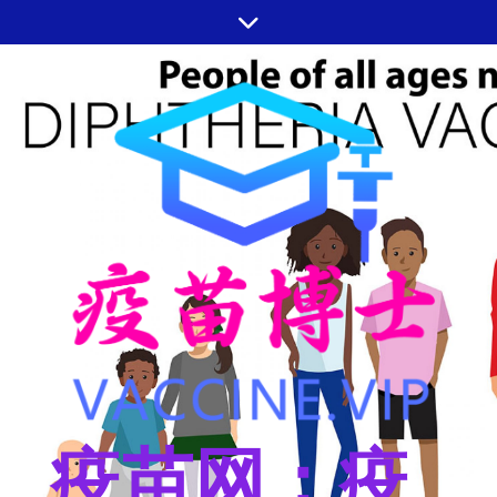
跳
至
内
容
疫苗网：疫