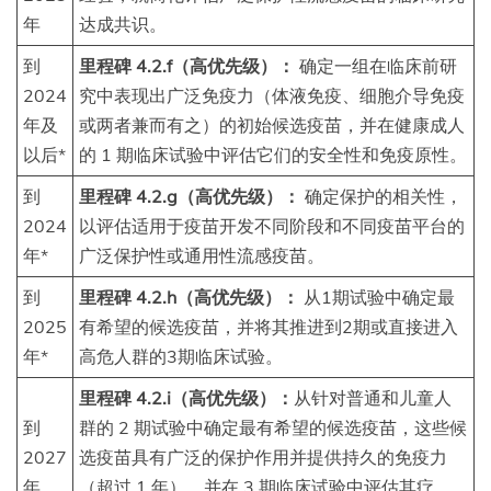
年
达成共识。
到
里程碑 4.2.f（高优先级）：
确定一组在临床前研
2024
究中表现出广泛免疫力（体液免疫、细胞介导免疫
年及
或两者兼而有之）的初始候选疫苗，并在健康成人
以后*
的 1 期临床试验中评估它们的安全性和免疫原性。
到
里程碑 4.2.g（高优先级）：
确定保护的相关性，
2024
以评估适用于疫苗开发不同阶段和不同疫苗平台的
年*
广泛保护性或通用性流感疫苗。
到
里程碑 4.2.h（高优先级）：
从1期试验中确定最
2025
有希望的候选疫苗，并将其推进到2期或直接进入
年*
高危人群的3期临床试验。
里程碑 4.2.i（高优先级）：
从针对普通和儿童人
到
群的 2 期试验中确定最有希望的候选疫苗，这些候
2027
选疫苗具有广泛的保护作用并提供持久的免疫力
年
（超过 1 年），并在 3 期临床试验中评估其疗