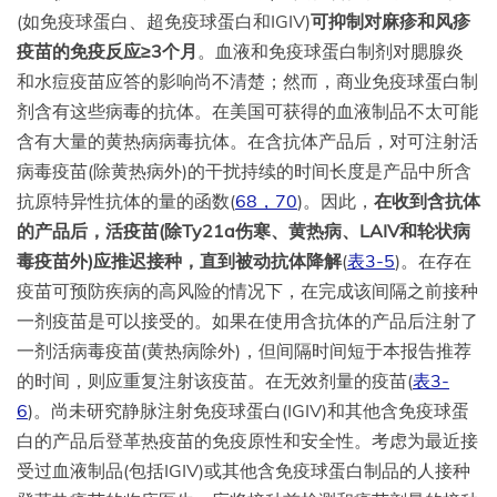
(如免疫球蛋白、超免疫球蛋白和IGIV)
可抑制对麻疹和风疹
疫苗的免疫反应≥3个月
。血液和免疫球蛋白制剂对腮腺炎
和水痘疫苗应答的影响尚不清楚；然而，商业免疫球蛋白制
剂含有这些病毒的抗体。在美国可获得的血液制品不太可能
含有大量的黄热病病毒抗体。在含抗体产品后，对可注射活
病毒疫苗(除黄热病外)的干扰持续的时间长度是产品中所含
抗原特异性抗体的量的函数(
68
，
70
)。因此，
在收到含抗体
的产品后，活疫苗(除Ty21a伤寒、黄热病、LAIV和轮状病
毒疫苗外)应推迟接种，直到被动抗体降解
(
表3-5
)。在存在
疫苗可预防疾病的高风险的情况下，在完成该间隔之前接种
一剂疫苗是可以接受的。如果在使用含抗体的产品后注射了
一剂活病毒疫苗(黄热病除外)，但间隔时间短于本报告推荐
的时间，则应重复注射该疫苗。在无效剂量的疫苗(
表3-
6
)。尚未研究静脉注射免疫球蛋白(IGIV)和其他含免疫球蛋
白的产品后登革热疫苗的免疫原性和安全性。考虑为最近接
受过血液制品(包括IGIV)或其他含免疫球蛋白制品的人接种