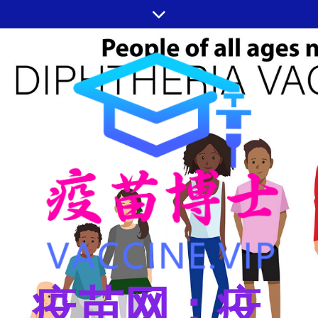
跳
至
内
容
疫苗网：疫