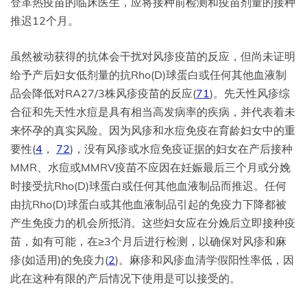
登革热疫苗的临床医生，应将接种前检测和疫苗剂量的接种
推迟12个月。
虽然被动获得的抗体会干扰对风疹疫苗的反应，但尚未证明
给予产后妇女低剂量的抗Rho(D)球蛋白或任何其他血液制
品会降低对RA27/3株风疹疫苗的反应(
71
)。先天性风疹综
合征和先天性水痘是具有相当高发病率的疾病，并代表着未
来怀孕的真实风险。因为风疹和水痘免疫在育龄妇女中的重
要性(
4
，
72
)，没有风疹或水痘免疫证据的妇女在产后接种
MMR、水痘或MMRV疫苗不应因在妊娠最后三个月或分娩
时接受抗Rho(D)球蛋白或任何其他血液制品而推迟。任何
由抗Rho(D)球蛋白或其他血液制品引起的免疫力下降都被
产生免疫力的机会所抵消。这些妇女应在分娩后立即接种疫
苗，如有可能，在≥3个月后进行检测，以确保对风疹和麻
疹(如适用)的免疫力(
2
)。麻疹和风疹血清学假阳性率低，因
此在这种有限的产后情况下使用是可以接受的。