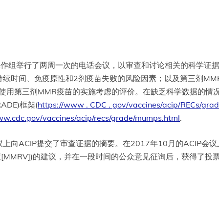
腺炎工作组举行了两周一次的电话会议，以审查和讨论相关的科学证
持续时间、免疫原性和2剂疫苗失败的风险因素；以及第三剂MM
和使用第三剂MMR疫苗的实施考虑的评价。在缺乏科学数据的情
DE)框架(
https://www . CDC . gov/vaccines/acip/RECs/grad
ww.cdc.gov/vaccines/acip/recs/grade/mumps.html
.
的会议上向ACIP提交了审查证据的摘要。在2017年10月的AC
[MMRV])的建议，并在一段时间的公众意见征询后，获得了投票