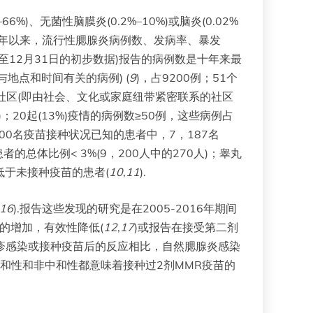
)、无菌性脑膜炎(0.2%–10%)或脑炎(0.02%
012年以来，流行性腮腺炎病例数、发病率、暴发
629，截至12月31日的初步数据)报告的病例数是十年来最
与地点和时间有关的病例) (
9
)，占9200例；51个
密切的社区(即由社会、文化或家庭纽带紧密联系的社区
；20起(13%)疫情的病例数≥50例，这些病例占
，200名疫苗接种状况已知的患者中，7，187名
的总体比例< 3%(9，200人中的270人)；睾丸
低于未接种疫苗的患者(
10
,
11
).
16
).报告这些发现的研究是在2005-2016年期间
的增加，有效性降低(
12
,
17
)或报告在接受第二剂
风疹感染或接种疫苗后的反应相比，自然腮腺炎感染
.中和性和非中和性都意味着接种过2剂MMR疫苗的