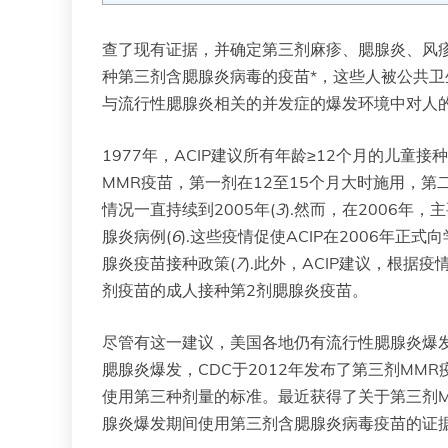
查了现有证据，并确定第三剂麻疹、腮腺炎、风疹(
种第三剂含腮腺炎病毒的疫苗*，这些人被公共
与流行性腮腺炎相关的并发症的爆发环境中对人的
1977年，ACIP建议所有年龄≥12个月的儿童接
MMR疫苗，第一剂在12至15个月大时施用，第二
情况一直持续到2005年(
3
).然而，在2006年
腺炎病例(
6
).这些疫情促使ACIP在2006年
腺炎疫苗接种政策(
7
).此外，ACIP建议，根
剂疫苗的成人接种第2剂腮腺炎疫苗。
尽管有这一建议，美国各地仍有流行性腮腺炎爆发
腮腺炎爆发，CDC于2012年发布了第三剂MM
使用第三种剂量的标准。最近获得了关于第三剂MM
腺炎爆发期间使用第三剂含腮腺炎病毒疫苗的证