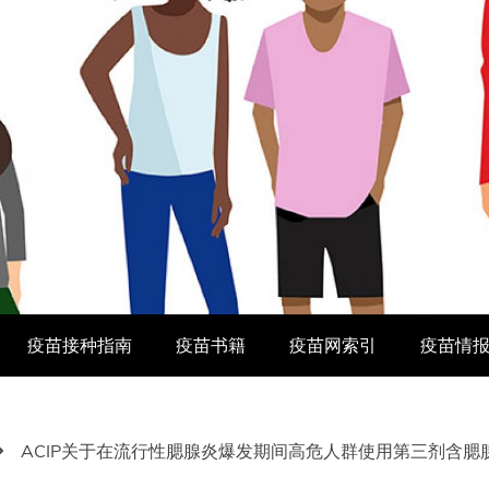
疫苗接种指南
疫苗书籍
疫苗网索引
疫苗情
ACIP关于在流行性腮腺炎爆发期间高危人群使用第三剂含腮