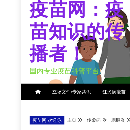
疫苗网：疫
苗知识的传
播者！
国内专业疫苗科普平台
立场文件/专家共识
狂犬病疫苗
主页
传染病
腮腺炎
疫苗网 欢迎你