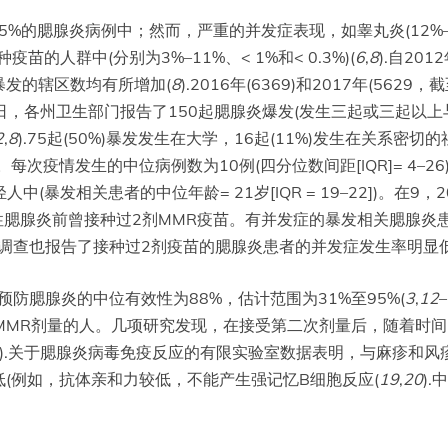
5%的腮腺炎病例中；然而，严重的并发症表现，如睾丸炎(12%–66%
疫苗的人群中(分别为3%–11%、< 1%和< 0.3%)(
6
,
8
).自2
发的辖区数均有所增加(
8
).2016年(6369)和2017年(5
30日，各州卫生部门报告了150起腮腺炎爆发(发生三起或三起以上
2
,
8
).75起(50%)暴发发生在大学，16起(11%)发生在关系
疫情发生的中位病例数为10例(四分位数间距[IQR]= 4–26)
(暴发相关患者的中位年龄= 21岁[IQR = 19–22])。在9
流行性腮腺炎前曾接种过2剂MMR疫苗。有并发症的暴发相关腮腺炎患者
。其他调查也报告了接种过2剂疫苗的腮腺炎患者的并发症发生率明显
预防腮腺炎的中位有效性为88%，估计范围为31%至95%(
3
,
12
–
次MMR剂量的人。几项研究发现，在接受第二次剂量后，随着时间
).关于腮腺炎病毒免疫反应的有限实验室数据表明，与麻疹和
(例如，抗体亲和力较低，不能产生强记忆B细胞反应(
19
,
20
)