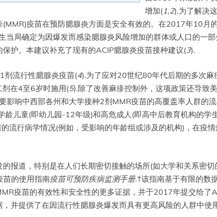
增加(
1
,
2
).为了解决
MMR)疫苗在预防腮腺炎方面是安全有效的。在2017年10月
卫生当局确定为因爆发而感染腮腺炎风险增加的群体或人口的一部
保护。本建议补充了现有的ACIP腮腺炎疫苗接种建议(
3
).
种1剂流行性腮腺炎疫苗(
4
).为了应对20世纪80年代后期的多次麻
剂在4至6岁时施用(
5
).除了改善麻疹控制外，这项政策还导致
，主要影响中西部各州和大学接种2剂MMR疫苗的高覆盖率人群的
正式向学龄儿童(即幼儿园-12年级)和高危成人(即高中后教育机构
据疫情的流行病学情况(例如，受影响的年龄组或涉及的机构)，在疫
的报道，特别是在人们长期密切接触的场所(如大学和关系密切
R疫苗的使用指南
疫苗可预防疾病监测手册
.†该指南基于有限的
R疫苗的有效性和安全性的更多证据，并于2017年提交给了AC
据，并提供了在因流行性腮腺炎爆发而具有更高风险的人群中使