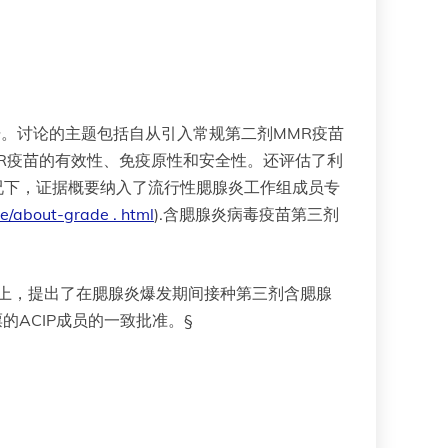
据。讨论的主题包括自从引入常规第二剂MMR疫苗
R疫苗的有效性、免疫原性和安全性。还评估了利
况下，证据概要纳入了流行性腮腺炎工作组成员专
e/about-grade . html
).含腮腺炎病毒疫苗第三剂
IP会议上，提出了在腮腺炎爆发期间接种第三剂含腮腺
的ACIP成员的一致批准。§