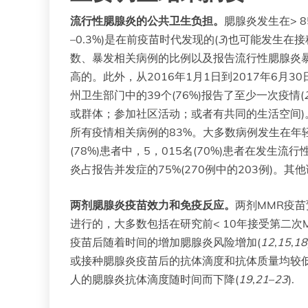
流行性腮腺炎的公共卫生负担。
腮腺炎发生在> 8
–0.3%)是在前疫苗时代发现的(
3
)也可能发生在接种
数、暴发相关病例的比例以及报告流行性腮腺炎暴
高的。此外，从2016年1月1日到2017年6月
州卫生部门中的39个(76%)报告了至少一次疫情(
或群体；参加社区活动；或者有共同的生活空间)。每次
所有疫情相关病例的83%。大多数病例发生在年轻人中
(78%)患者中，5，015名(70%)患者在发生
炎占报告并发症的75%(270例中的203例)
两剂腮腺炎疫苗效力和免疫反应。
两剂MMR疫苗
进行的，大多数包括在研究前< 10年接受第二
疫苗后随着时间的增加腮腺炎风险增加(
12
,
15
,
18
或接种腮腺炎疫苗后的抗体滴度和抗体质量均较低
人的腮腺炎抗体滴度随时间而下降(
19
,
21
–
23
).