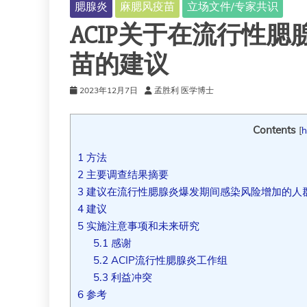
腮腺炎
麻腮风疫苗
立场文件/专家共识
ACIP关于在流行性
苗的建议
2023年12月7日
孟胜利 医学博士
Contents
[
h
1
方法
2
主要调查结果摘要
3
建议在流行性腮腺炎爆发期间感染风险增加的人
4
建议
5
实施注意事项和未来研究
5.1
感谢
5.2
ACIP流行性腮腺炎工作组
5.3
利益冲突
6
参考