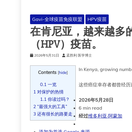
Gavi-全球疫苗免疫联盟
HPV疫苗
在肯尼亚，越来越多
（HPV）疫苗。
2026年5月31日
孟胜利 医学博士
In Kenya, growing numb
Contents
[
hide
]
0.1
一览
这些癌症幸存者都曾经历
1
对保护的热情
1.1
你读过吗？
2026年5月28日
2
“最强大的工具”
6 min read
3
还有很长的路要走
经过
维多利亚·阿蒙加
添加为首选 Google 来源