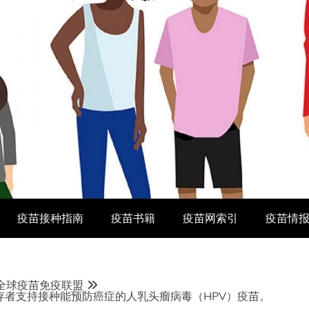
疫苗接种指南
疫苗书籍
疫苗网索引
疫苗情
i-全球疫苗免疫联盟
存者支持接种能预防癌症的人乳头瘤病毒（HPV）疫苗。