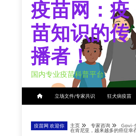
疫苗网：疫
苗知识的传
播者！
国内专业疫苗科普平台
立场文件/专家共识
狂犬病疫苗
主页
专家咨询
Gav
疫苗网 欢迎你
在肯尼亚，越来越多的癌症幸