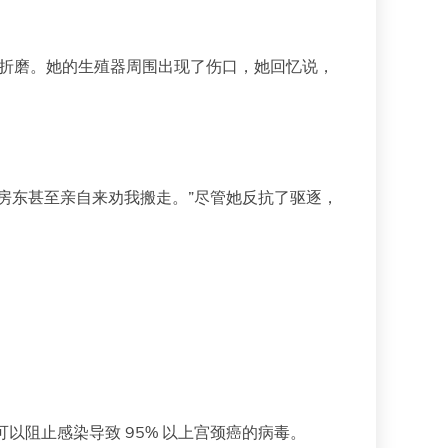
受折磨。她的生殖器周围出现了伤口，她回忆说，
房东甚至亲自来劝我搬走。”尽管她反抗了驱逐，
以阻止感染导致 95% 以上宫颈癌的病毒。