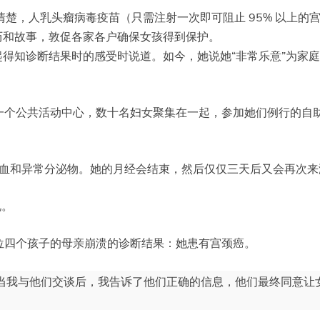
清楚，人乳头瘤病毒疫苗（只需注射一次即可阻止 95% 以上的
历和故事，敦促各家各户确保女孩得到保护。
起得知诊断结果时的感受时说道。如今，她说她“非常乐意”为家
一个公共活动中心，数十名妇女聚集在一起，参加她们例行的自助
出血和异常分泌物。她的月经会结束，然后仅仅三天后又会再次来
说。
位四个孩子的母亲崩溃的诊断结果：她患有宫颈癌。
我与他们交谈后，我告诉了他们正确的信息，他们最终同意让女儿