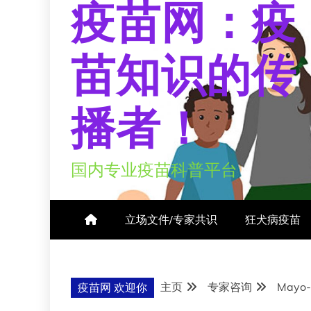
疫苗网：疫
苗知识的传
播者！
国内专业疫苗科普平台
立场文件/专家共识
狂犬病疫苗
主页
专家咨询
May
疫苗网 欢迎你