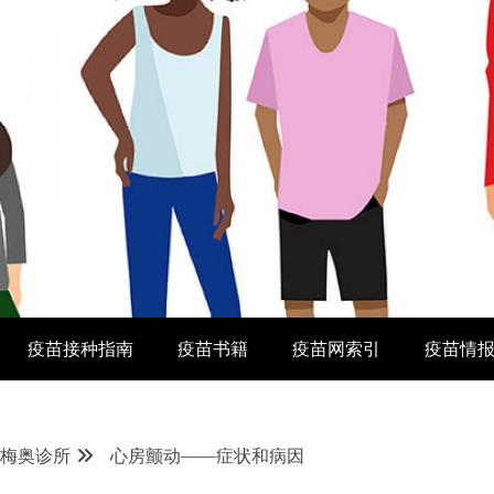
疫苗接种指南
疫苗书籍
疫苗网索引
疫苗情
o-梅奥诊所
心房颤动——症状和病因