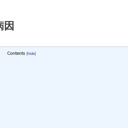
病因
Contents
[
hide
]