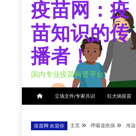
疫苗网：疫
苗知识的传
播者！
国内专业疫苗科普平台
立场文件/专家共识
狂犬病疫苗
主页
呼吸道疾病
传染
疫苗网 欢迎你