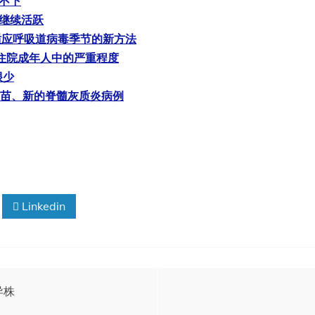
高不下
动继续活跃
正在适应呼吸道病毒季节的新方法
美国住院成年人中的严重程度
很少
 联合疫苗、新的脊髓灰质炎病例
Linkedin
异株