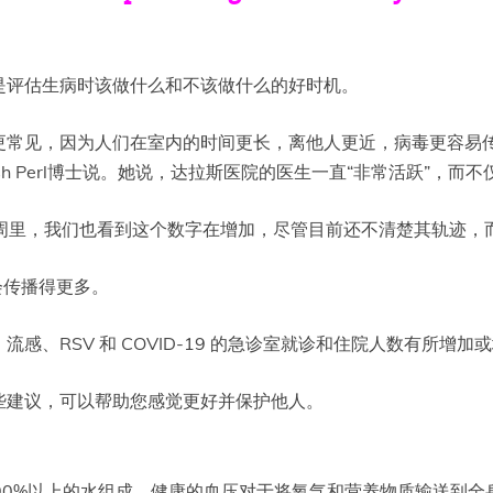
是评估生病时该做什么和不该做什么的好时机。
更常见，因为人们在室内的时间更长，离他人更近，病毒更容易
h Perl博士说。她说，达拉斯医院的医生一直“非常活跃”，而
一周里，我们也看到这个数字在增加，尽管目前还不清楚其轨迹，
会传播得更多。
、RSV 和 COVID-19 的急诊室就诊和住院人数有所增加
些建议，可以帮助您感觉更好并保护他人。
血浆由90%以上的水组成，健康的血压对于将氧气和营养物质输送到