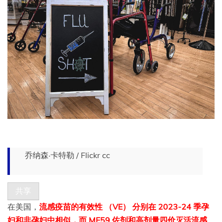
乔纳森·卡特勒 / Flickr cc
共享
在美国，
流感疫苗的有效性 （VE） 分别在 2023-24 季孕
妇和非孕妇中相似，而 MF59 佐剂和高剂量四价灭活流感