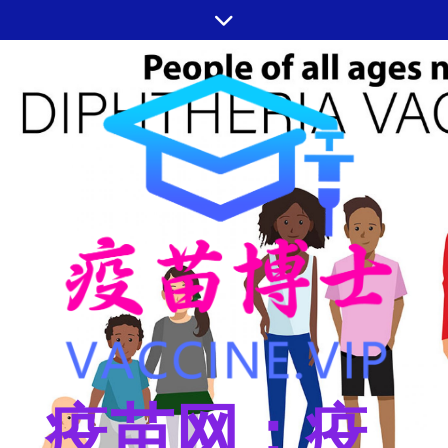
跳
至
内
容
疫苗网：疫