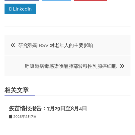
Linkedin
文
研究强调 RSV 对老年人的主要影响
章
呼吸道病毒感染唤醒肺部转移性乳腺癌细胞
导
航
相关文章
疫苗情报报告：7月29日至8月4日
2026年8月7日