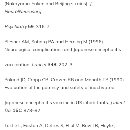
(Nakayama-Yoken and Beijing strains).
J
NeurolNeurosurg
Psychiatry
59
: 316-7.
Plesner AM, Soborg PA and Herning M (1996)
Neurological complications and Japanese encephalitis
vaccination.
Lancet
348:
202–3.
Poland JD, Cropp CB, Craven RB and Monath TP (1990)
Evaluation of the potency and safety of inactivated
Japanese encephalitis vaccine in US inhabitants.
J Infect
Dis
161:
878–82.
Turtle L, Easton A, Defres S, Ellul M, Bovill B, Hoyle J,