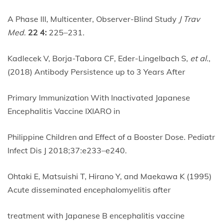
A Phase III, Multicenter, Observer-Blind Study
J Trav
Med.
22 4:
225–231.
Kadlecek V, Borja-Tabora CF, Eder-Lingelbach S,
et al.
,
(2018) Antibody Persistence up to 3 Years After
Primary Immunization With Inactivated Japanese
Encephalitis Vaccine IXIARO in
Philippine Children and Effect of a Booster Dose. Pediatr
Infect Dis J 2018;37:e233–e240.
Ohtaki E, Matsuishi T, Hirano Y, and Maekawa K (1995)
Acute disseminated encephalomyelitis after
treatment with Japanese B encephalitis vaccine