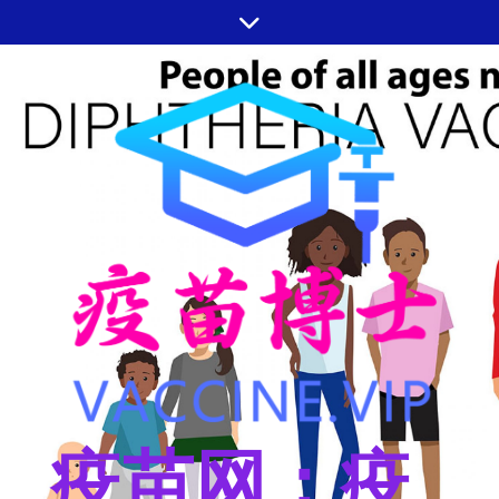
跳
至
内
容
疫苗网：疫