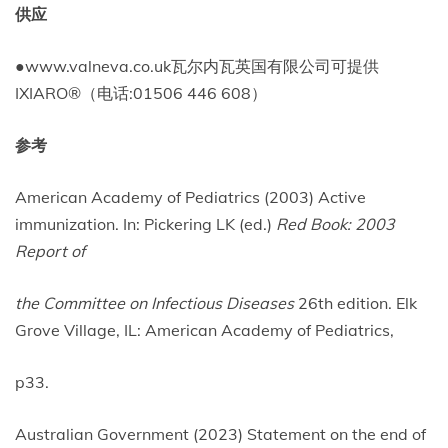
供应
●www.valneva.co.uk瓦尔内瓦英国有限公司可提供
IXIARO®（电话:01506 446 608）
参考
American Academy of Pediatrics (2003) Active
immunization. In: Pickering LK (ed.)
Red Book: 2003
Report of
the Committee on Infectious Diseases
26th edition. Elk
Grove Village, IL: American Academy of Pediatrics,
p33.
Australian Government (2023) Statement on the end of