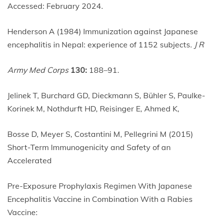
Accessed: February 2024.
Henderson A (1984) Immunization against Japanese
encephalitis in Nepal: experience of 1152 subjects.
J R
Army Med Corps
130:
188–91.
Jelinek T, Burchard GD, Dieckmann S, Bühler S, Paulke-
Korinek M, Nothdurft HD, Reisinger E, Ahmed K,
Bosse D, Meyer S, Costantini M, Pellegrini M (2015)
Short-Term Immunogenicity and Safety of an
Accelerated
Pre-Exposure Prophylaxis Regimen With Japanese
Encephalitis Vaccine in Combination With a Rabies
Vaccine: