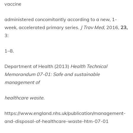
vaccine
administered concomitantly according to a new, 1-
week, accelerated primary series.
J Trav Med,
2016,
23,
3:
1–8.
Department of Health (2013)
Health Technical
Memorandum 07-01: Safe and sustainable
management of
healthcare waste.
https://www.england.nhs.uk/publication/management-
and-disposal-of-healthcare-waste-htm-07-01