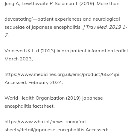
Jung A, Lewthwaite P, Solomon T (2019) ‘More than
devastating’—patient experiences and neurological
sequelae of Japanese encephalitis
. J Trav Med, 2019 1-
7.
Valneva UK Ltd (2023) Ixiaro patient information leaflet.
March 2023,
https://www.medicines.org.uk/emc/product/6534/pil
Accessed: February 2024.
World Health Organization (2019) Japanese
encephalitis factsheet.
https://www.who.int/news-room/fact-
sheets/detail/japanese-encephalitis Accessed: