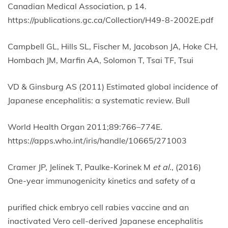
Canadian Medical Association, p 14.
https://publications.gc.ca/Collection/H49-8-2002E.pdf
Campbell GL, Hills SL, Fischer M, Jacobson JA, Hoke CH,
Hombach JM, Marfin AA, Solomon T, Tsai TF, Tsui
VD & Ginsburg AS (2011) Estimated global incidence of
Japanese encephalitis: a systematic review. Bull
World Health Organ 2011;89:766–774E.
https://apps.who.int/iris/handle/10665/271003
Cramer JP, Jelinek T, Paulke-Korinek M
et al.
, (2016)
One-year immunogenicity kinetics and safety of a
purified chick embryo cell rabies vaccine and an
inactivated Vero cell-derived Japanese encephalitis