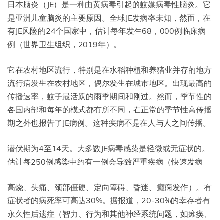
日本脑炎（JE）是一种由黄病毒引起的蚊媒病毒性脑炎。它
是亚洲儿童脑炎的主要原因。全球JE发病率未知，然而，在
有JE风险的24个国家中，估计每年发生68，000例临床病
例（世界卫生组织，2019年）。
它在农村地区流行，特别是在水稻种植和养猪业并存的地方
流行病发生在农村地区，偶尔发生在城市地区。出现最高的
传播速率，蚊子最活跃的雨季期间和刚过。然而，季节性的
各国内部和每年的模式都有所不同，在正常的季节性高传播
期之外也报告了JE病例。这种疾病不是在人与人之间传播。
潜伏期为4至14天。大多数JE病毒感染是轻微或无症状的。
估计每250例感染中约有一例会导致严重疾病（快速发病
高烧、头痛、颈部僵硬、定向障碍、昏迷、癫痫发作）。有
症状者的病死率可高达30%。据报道，20-30%的幸存者有
永久性后遗症（智力、行为和其他神经系统问题，如瘫痪、