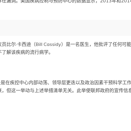
在漏洞。美国疾病控制与预防中心的数据显示，2013年和20
比尔·卡西迪（Bill Cassidy）是一名医生，他批评了任
不了解该疾病的流行病学。
忘录是在疾控中心内部动荡、领导层更迭以及政治因素干预科学工
联，但这一举动与上述举措清单无关。此举使联邦政府的宣传信