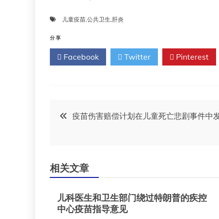
儿童疫苗
,
公共卫生
,
肝炎
分享
Facebook
Twitter
Pinterest
文
疫苗伤害赔偿计划在儿童死亡悲剧事件中
章
导
相关文章
航
儿科医生和卫生部门绕过特朗普的疾控
中心疫苗指导意见