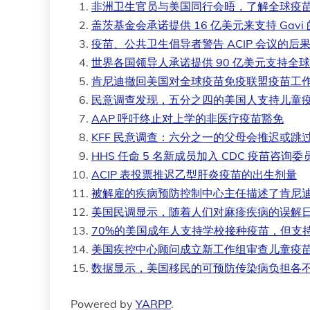
非洲卫生官员与美国同行会晤，了解全球疫
盖茨基金会承诺提供 16 亿美元来支持 Gav
疫苗、公共卫生倡导者警告 ACIP 会议的后
世界各国领导人承诺提供 90 亿美元支持全
肯尼迪撤回美国对全球疫苗免疫联盟疫苗工
民意调查发现，五分之四的美国人支持儿童
AAP 呼吁终止对上学的非医疗疫苗豁免
KFF 民意调查：六分之一的父母会推迟或跳
HHS 任命 5 名新成员加入 CDC 疫苗咨询委
ACIP 表投票推迟乙型肝炎疫苗的出生剂量
被解雇的疾病预防控制中心主任描述了肯尼
美国民调显示，随着人们对麻疹疾病的误解
70%的美国成年人支持学校接种疫苗，但支
美国疾控中心顾问成立新工作组审查儿童疫
数据显示，美国移民的可预防传染病负担各
Powered by
YARPP
.