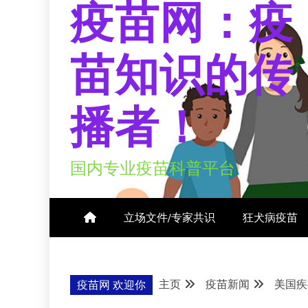
疫苗网：疫
苗知识的传
播者！
国内专业疫苗科普平台
立场文件/专家共识
狂犬病疫苗
主页
疫苗新闻
美国疾
疫苗网 欢迎你