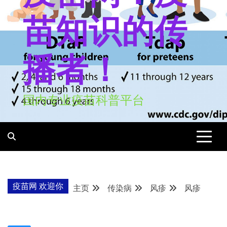
苗知识的传
播者！
国内专业疫苗科普平台
疫苗网 欢迎你
主页
传染病
风疹
风疹