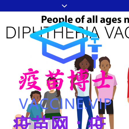
跳
至
内
容
疫苗网：疫