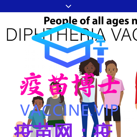
跳
至
内
容
疫苗网：疫