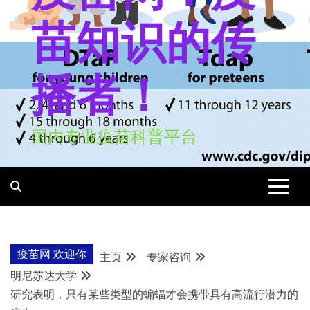
苗知识的传
播者！
国内专业疫苗科普平台
疫苗网 欢迎你
主页
专家咨询
明尼苏达大学
研究表明，只有某些类型的蝙蝠才会携带具有高流行潜力的