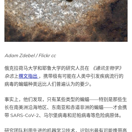
Adam Zdebel / Flickr cc
俄克拉荷马大学和耶鲁大学的研究人员在
《通讯生物学》
杂志
上
撰文指出
，携带极有可能在人类中引发疾病流行的
病毒的蝙蝠种类远比人们普遍认为的要少。
事实上，他们发现，只有某些类型的蝙蝠——特别是那些生
长在南美洲沿海地区、东南亚和赤道非洲的蝙蝠——才会携
带 SARS-CoV-2、马尔堡病毒和尼帕病毒等危险病原体。
研究团队利用先进的机器学习技术，识别出最有可能携带高