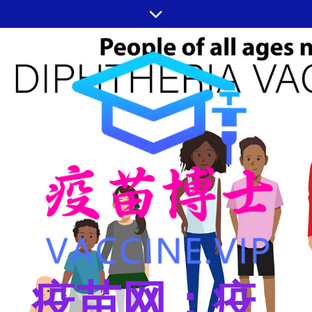
跳
至
内
容
疫苗网：疫