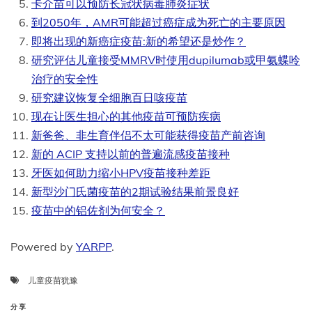
卡介苗可以预防长冠状病毒肺炎症状
到2050年，AMR可能超过癌症成为死亡的主要原因
即将出现的新癌症疫苗:新的希望还是炒作？
研究评估儿童接受MMRV时使用dupilumab或甲氨蝶呤
治疗的安全性
研究建议恢复全细胞百日咳疫苗
现在让医生担心的其他疫苗可预防疾病
新爸爸、非生育伴侣不太可能获得疫苗产前咨询
新的 ACIP 支持以前的普遍流感疫苗接种
牙医如何助力缩小HPV疫苗接种差距
新型沙门氏菌疫苗的2期试验结果前景良好
疫苗中的铝佐剂为何安全？
Powered by
YARPP
.
儿童疫苗犹豫
分享