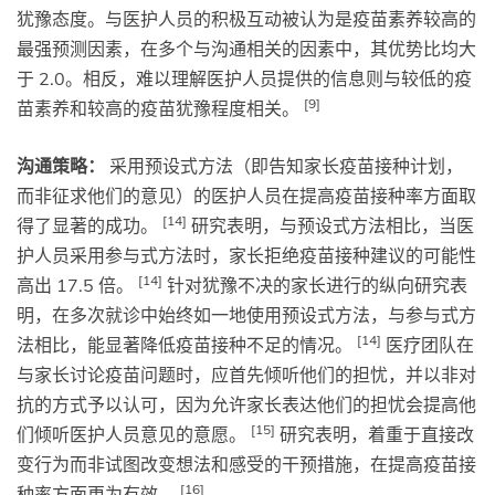
犹豫态度。与医护人员的积极互动被认为是疫苗素养较高的
最强预测因素，在多个与沟通相关的因素中，其优势比均大
于 2.0。相反，难以理解医护人员提供的信息则与较低的疫
[9]
苗素养和较高的疫苗犹豫程度相关。
沟通策略：
采用预设式方法（即告知家长疫苗接种计划，
而非征求他们的意见）的医护人员在提高疫苗接种率方面取
[14]
得了显著的成功。
研究表明，与预设式方法相比，当医
护人员采用参与式方法时，家长拒绝疫苗接种建议的可能性
[14]
高出 17.5 倍。
针对犹豫不决的家长进行的纵向研究表
明，在多次就诊中始终如一地使用预设式方法，与参与式方
[14]
法相比，能显著降低疫苗接种不足的情况。
医疗团队在
与家长讨论疫苗问题时，应首先倾听他们的担忧，并以非对
抗的方式予以认可，因为允许家长表达他们的担忧会提高他
[15]
们倾听医护人员意见的意愿。
研究表明，着重于直接改
变行为而非试图改变想法和感受的干预措施，在提高疫苗接
[16]
种率方面更为有效。