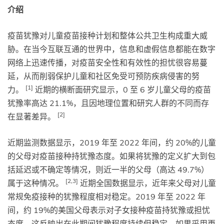
介绍
疫苗犹豫对儿童疫苗接种计划和整体公共卫生构成重大威
胁。在当今互联互通的世界中，信息和虚假信息都能在数字
网络上迅速传播，对疫苗安全性和有效性的担忧很容易蔓
延，从而削弱保护儿童和社区免受可预防疾病侵害的努
[1]
力。
近期的横断面研究显示，0 至 6 岁儿童父母的疫苗
犹豫率高达 21.1%，且因地理位置和研究人群的不同而存
[2]
在显著差异。
近期监测数据显示，2019 年至 2022 年间，约 20%的儿童
的父母对疫苗接种持犹豫态度。如果将犹豫的定义扩大到包
括延迟或不确定等情况，则近一半的父母（高达 49.7%）
[2,3]
属于这种情况。
近期全国数据显示，近年来父母对儿童
常规免疫接种的犹豫程度相对稳定。2019 年至 2022 年
间，约 19%的美国父母表示对子女接种疫苗持犹豫或担忧
态度，这反映出在此期间犹豫程度持续但稳定。如果采用更