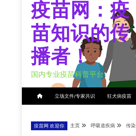
疫苗网：疫
苗知识的传
播者！
国内专业疫苗科普平台
立场文件/专家共识
狂犬病疫苗
主页
呼吸道疾病
传染
疫苗网 欢迎你