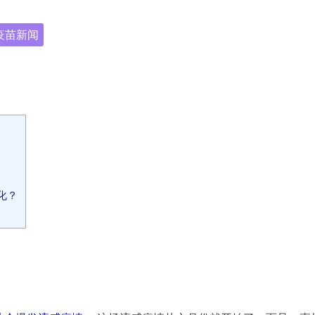
疫苗新闻
化？