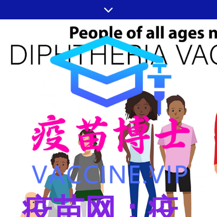
跳
至
内
容
疫苗网：疫