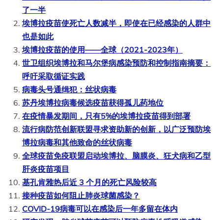
了一半
埃博拉疫苗使死亡人数减半，即使在已经感染的人群中
也是如此
埃博拉疫苗的使用——全球（2021-2023年）
世卫组织埃博拉和马尔堡病感染预防和控制指南摘要：
呼吁采取循证实践
病毒头号通缉犯：丝状病毒
苏丹埃博拉病毒候选疫苗获得孤儿药地位
在疫情暴发期间，只有5%的埃博拉疫苗得到部署
流行病防范创新联盟寻求资助新的创新，以广泛预防埃
博拉病毒和其他致命的丝状病毒
全球疫苗免疫联盟启动埃博拉、脑膜炎、狂犬病和乙型
肝炎疫苗项目
基孔肯雅热后近 3 个月的死亡风险较高
接种疫苗如何阻止肺炎球菌感染？
COVID-19病毒可以在感染后一年多留在体内