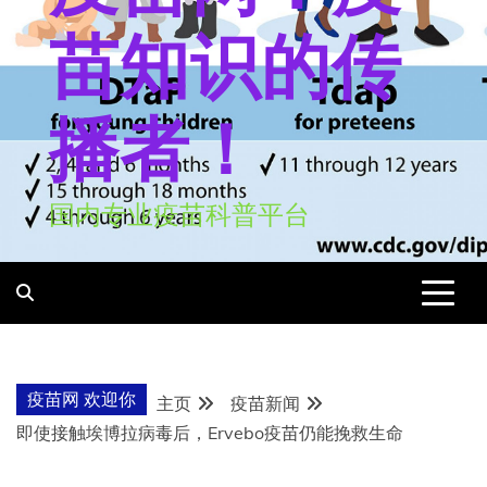
苗知识的传
播者！
国内专业疫苗科普平台
疫苗网 欢迎你
主页
疫苗新闻
即使接触埃博拉病毒后，Ervebo疫苗仍能挽救生命