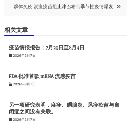
群体免疫:炭疽疫苗阻止津巴布韦季节性疫情爆发
导
航
相关文章
疫苗情报报告：7月29日至8月4日
2026年8月7日
FDA 批准首款 mRNA 流感疫苗
2026年8月7日
另一项研究表明，麻疹、腮腺炎、风疹疫苗与自
闭症之间没有关联。
2026年8月7日