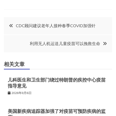
文
CDC顾问建议老年人接种春季COVID加强针
章
利用无人机运送儿童疫苗可以挽救生命
导
航
相关文章
儿科医生和卫生部门绕过特朗普的疾控中心疫苗
指导意见
2026年8月6日
美国新疾病追踪器加强了对疫苗可预防疾病的监