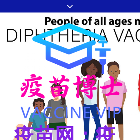
跳
至
内
容
疫苗网：疫