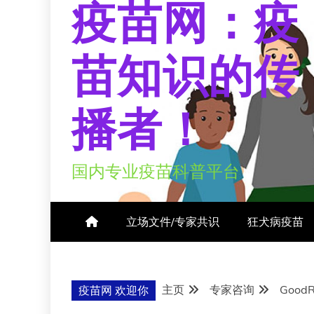
疫苗网：疫
苗知识的传
播者！
国内专业疫苗科普平台
立场文件/专家共识
狂犬病疫苗
主页
专家咨询
Good
疫苗网 欢迎你