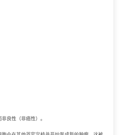
而非良性（非癌性）。
细胞会在其他器官定植并开始形成新的肿瘤。这被