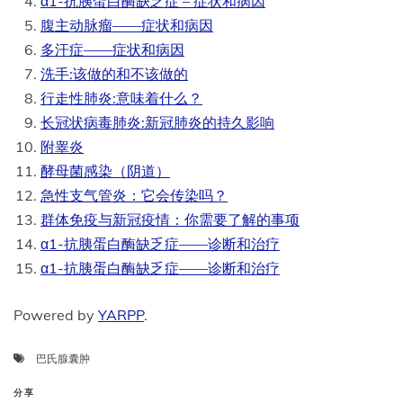
α1-抗胰蛋白酶缺乏症 – 症状和病因
腹主动脉瘤——症状和病因
多汗症——症状和病因
洗手:该做的和不该做的
行走性肺炎:意味着什么？
长冠状病毒肺炎:新冠肺炎的持久影响
附睾炎
酵母菌感染（阴道）
急性支气管炎：它会传染吗？
群体免疫与新冠疫情：你需要了解的事项
α1-抗胰蛋白酶缺乏症——诊断和治疗
α1-抗胰蛋白酶缺乏症——诊断和治疗
Powered by
YARPP
.
巴氏腺囊肿
分享