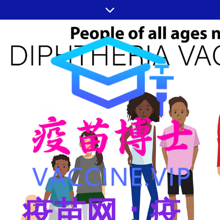
跳
至
内
容
疫苗网：疫