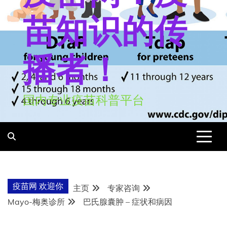
苗知识的传
播者！
国内专业疫苗科普平台
疫苗网 欢迎你
主页
专家咨询
Mayo-梅奥诊所
巴氏腺囊肿 – 症状和病因