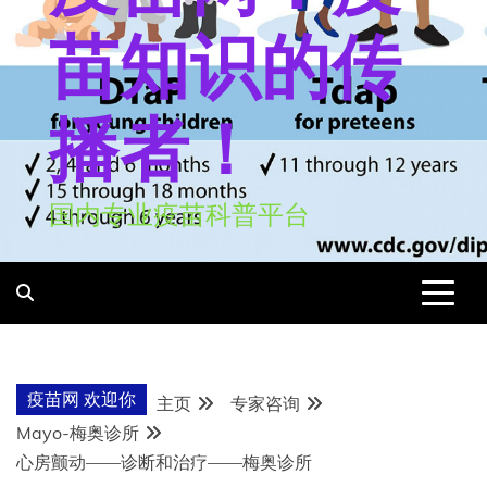
苗知识的传
播者！
国内专业疫苗科普平台
疫苗网 欢迎你
主页
专家咨询
Mayo-梅奥诊所
心房颤动——诊断和治疗——梅奥诊所