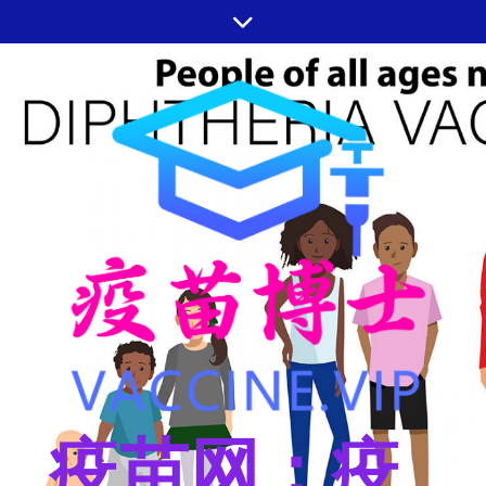
跳
至
内
容
疫苗网：疫