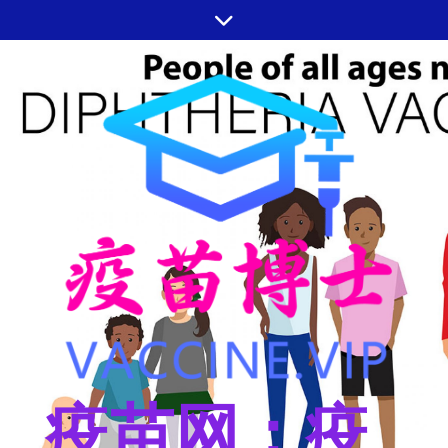
跳
至
内
容
疫苗网：疫