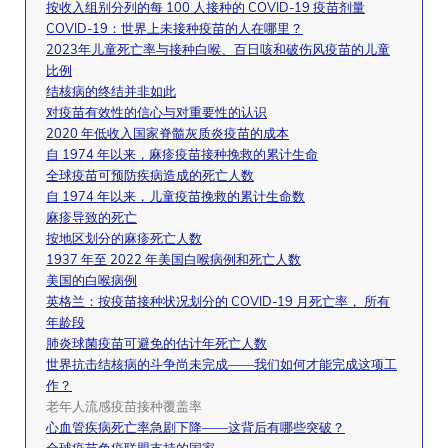
按收入组别分列的每 100 人接种的 COVID-19 疫苗剂量
COVID-19：世界上未接种疫苗的人在哪里？
2023年儿童死亡率与接种白喉、百日咳和破伤风疫苗的儿童
比例
结核病的终结并非如此
对疫苗有效性的信心与对重要性的认识
2020 年低收入国家脊髓灰质炎疫苗的成本
自 1974 年以来，麻疹疫苗接种挽救的累计生命
全球疫苗可预防疾病造成的死亡人数
自 1974 年以来，儿童疫苗挽救的累计生命数
麻疹导致的死亡
按地区划分的麻疹死亡人数
1937 年至 2022 年美国白喉病例和死亡人数
美国的白喉病例
英格兰：按疫苗接种状况划分的 COVID-19 月死亡率， 所有
年龄段
肺炎球菌疫苗可避免的估计年死亡人数
世界抗击结核病的斗争尚未完成——我们如何才能完成这项工
作？
老年人流感疫苗接种覆盖率
心血管疾病死亡率急剧下降——这背后有哪些突破？