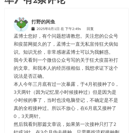
打野的闲鱼
2025年8月1日 在 下午2:49s
回复
孟博士您好，有个问题想请教您。关注您的公众号
和疫苗网挺久的了，孟博士一直无私宣传狂犬病知
识。知识无价，非常感谢孟博士可以为我解惑。
我今天看到一个微信公众号写的关于狂犬疫苗补打
的文章。和我本人的经历很相似，我想求证下这个
说法是否正确。
本人今年三月底有过一次暴露，于4月初接种了0，
3天两针（因为记忆里小时候接种过）但是因为是
小时候的事了，当时也没电脑登记，不确定是不是
真的全程接种过。所以不放心，在6月底又接种了
0，3天两针。
然后我看到那篇文章说，如果第一次接种只打了2
针或3针，在3个月内去接种，只需要按流程接种剩