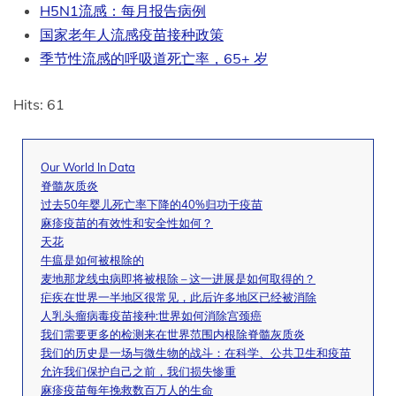
H5N1流感：每月报告病例
国家老年人流感疫苗接种政策
季节性流感的呼吸道死亡率，65+ 岁
Hits: 61
Our World In Data
脊髓灰质炎
过去50年婴儿死亡率下降的40%归功于疫苗
麻疹疫苗的有效性和安全性如何？
天花
牛瘟是如何被根除的
麦地那龙线虫病即将被根除 – 这一进展是如何取得的？
疟疾在世界一半地区很常见，此后许多地区已经被消除
人乳头瘤病毒疫苗接种:世界如何消除宫颈癌
我们需要更多的检测来在世界范围内根除脊髓灰质炎
我们的历史是一场与微生物的战斗：在科学、公共卫生和疫苗
允许我们保护自己之前，我们损失惨重
麻疹疫苗每年挽救数百万人的生命