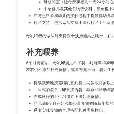
母婴同室（让母亲和婴儿一天24小时
不给婴儿喂其他食物或饮料，甚至也不
在与照料者和幼儿的接触过程中提供婴幼儿
社区支持，包括母亲支持小组和社区卫生促
母乳喂养的做法对支持性干预措施高度响应，在
补充喂养
6个月龄前后，母乳即满足不了婴儿对能量和营
左右仍不添加补充食物，或者补充不当，婴儿生
持续频繁地按需哺乳直到婴儿两岁或两岁以
回应式的喂食（即直接给婴儿喂食和帮助年
养成良好的卫生习惯并正确处理食物；
婴儿满6个月开始添加少量食物并随着年龄
逐渐实现食物的合理搭配和种类多样化；