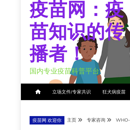
疫苗网：疫
苗知识的传
播者！
国内专业疫苗科普平台
立场文件/专家共识
狂犬病疫苗
主页
专家咨询
WHO
疫苗网 欢迎你