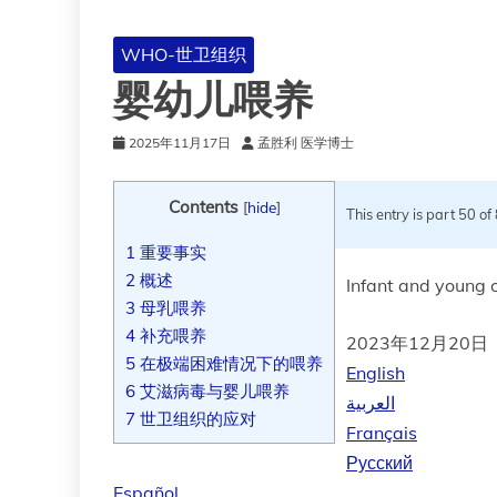
WHO-世卫组织
婴幼儿喂养
2025年11月17日
孟胜利 医学博士
Contents
[
hide
]
This entry is part 50 of
1
重要事实
2
概述
Infant and young c
3
母乳喂养
4
补充喂养
2023年12月20日
5
在极端困难情况下的喂养
English
6
艾滋病毒与婴儿喂养
العربية
7
世卫组织的应对
Français
Русский
Español