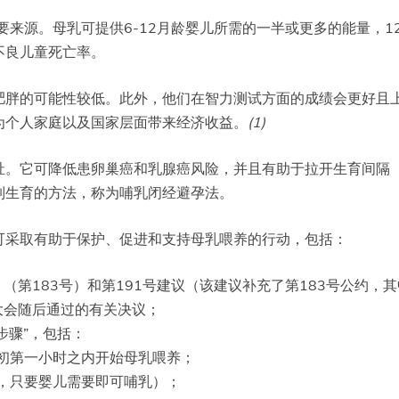
要来源。母乳可提供6-12月龄婴儿所需的一半或更多的能量，1
不良儿童死亡率。
肥胖的可能性较低。此外，他们在智力测试方面的成绩会更好且
为个人家庭以及国家层面带来经济收益。
(1)
祉。它可降低患卵巢癌和乳腺癌风险，并且有助于拉开生育间隔
制生育的方法，称为哺乳闭经避孕法。
可采取有助于保护、促进和支持母乳喂养的行动，包括：
（第183号）和第191号建议（该建议补充了第183号公约，
大会随后通过的有关决议；
步骤”，包括：
初第一小时之内开始母乳喂养；
，只要婴儿需要即可哺乳）；