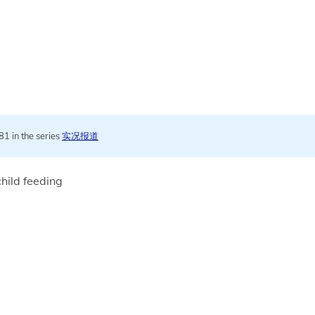
 81 in the series
实况报道
hild feeding