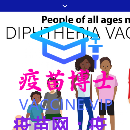
跳
至
内
容
疫苗网：疫